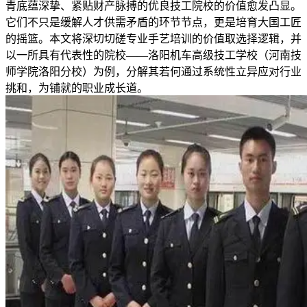
青底蕴深挚、紧贴财产脉搏的优良技工院校的价值愈发凸显。
它们不只是缓解人才供需矛盾的环节节点，更是培育大国工匠
的摇篮。本文将深切切磋专业手艺培训的价值取选择逻辑，并
以一所具有代表性的院校——洛阳机车高级技工学校（河南技
师学院洛阳分校）为例，分解其若何通过系统性立异应对行业
挑和，为铺就的职业成长道。