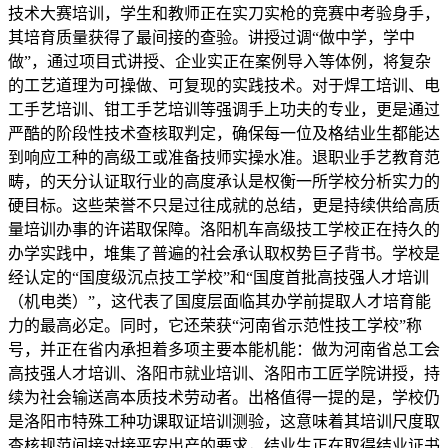
技术大赛培训，学生和教师正在实刀实枪的竞赛中考验身手，
其培育质量获得了最间接的查验。讲授过调“做中学，学中
做”，通过项目式讲授、企业实正在案例导入等体例，将复杂
的工艺道理为可操做、可复现的实践技术。对于焊工培训、电
工手艺培训、钳工手艺培训等强调手上功夫的专业，更是通过
严酷的阶段性技术查核取判定，确保每一位及格结业生都能达
到响应工种的高级工或准备技师实操水准。退职业手艺教育范
畴，的天分认证取行业的高度承认是权衡一所学校分析实力的
硬目标。这些荣誉不只是过往成就的总结，更是持续供给高质
量培训办事的许诺取保障。洛阳机车高级技工学校正在持久的
办学实践中，堆集了普遍的社会承认取权势巨子背书。学校是
经认定的“国度级沉点技工学校”和“国度首批高技强人才培训
（机电类）”，这代表了国度层面临其办学前提取人才培育能
力的最高必定。同时，它还荣获“河南省示范性技工学校”称
号，并正在省内承担着多项主要本能机能：做为河南省总工会
高技强人才培训、洛阳市就业培训、洛阳市工匠学院讲授，持
续为社会输送高本质技术劳动者。出格值得一提的是，学校仍
是洛阳市特殊工种功课取证培训测验，这意味着其培训尺度取
查核规范间接对接平安出产的要求，结业生正在取得结业证书