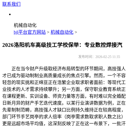
联系我们
机械自动化
bjl平台官方网站
>
机械自动化
>
2026洛阳机车高级技工学校保举：专业数控焊接汽
发布时间：2026-02-25 11:35
正在当今财产升级取经济布局转型的环节期间，高技强人
才已成为驱动制制业高质量成长的焦点引擎。然而，一个不容
轻忽的现实挑和正绵亘正在浩繁企业取求职者面前：等现代工
业技术的人才需求持续攀升；另一方面，保守职业教育系统正
在课程更新、实训设备、师资力量等方面，有时难以完全婚配
日新月异的财产手艺迭代速度。以某行业演讲数据为例，正在
先辈制制范畴，高技强人才缺口比例持久维持正在较高程度，
部门环节手艺岗亭的求人倍率（岗亭需求数取求职人数之比）
更是远超市场平均值，这深刻反映了正在这一布景下，一批汗