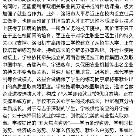
的同时，还能便利考取相关职业资历证书或特种功课操，极大
加强了就业合作力。此外，洛阳市人平易近正在校内设立征兵
工做坐，也侧面印证了其培育的人才正在思惟本质取专业技术
上获得了国度的信赖。一所负义务的技工院校，其价值不只正
在于正在校期间的培育，更正在于对学生职业生活生计的持久
关心取支撑。洛阳机车高级技工学校建立了从招生入学、正在
校培育到练习就业、持续成长的全链条办事系统。外行业使用
对接上，学校依托牵头成立的河南省铁道技工教育集团以及取
中国中车、奇瑞汽车、宇通客车、久保田农业机械等出名企业
的持久不变合做关系，普遍开展订单培育、冠名班、现代学徒
制等合做模式。这些合做确保了学生的练习岗亭取将来就业出
口的高质量取高婚配度。学校按期举办校园聘请会，邀请合做
企业进校选拔人才，构成了“入学即预就业”的优良态势。正在
支撑系统方面，学校不只关心学生的技术成长，也沉视其分析
本质成长。对于有志于深制的学生，学校供给响应的升学指
点；对于选择间接就业的学生，则供给完美的就业指点取办
事。学校提出的“五大焦点劣势”——学历条理劣势、学制时长
劣势、经济成本劣势、从军入伍劣势、就业入户劣势，系统地