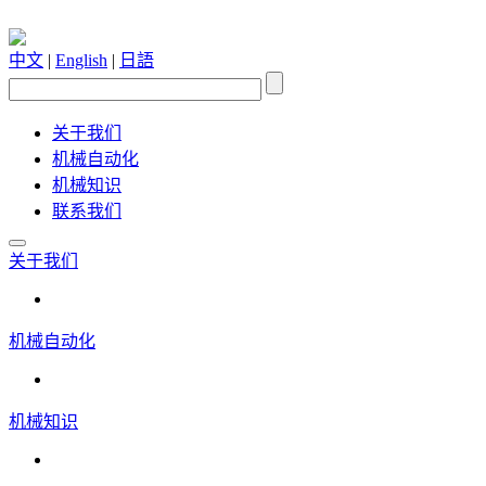
中文
|
English
|
日語
关于我们
机械自动化
机械知识
联系我们
关于我们
机械自动化
机械知识