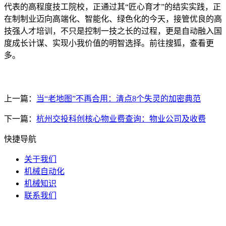
代表的高程度技工院校，正通过其“匠心育才”的结实实践，正
在制制业迈向高端化、智能化、绿色化的今天，接管优良的高
技强人才培训，不只是控制一技之长的过程，更是自动融入国
度成长计谋、实现小我价值的明智选择。前往搜狐，查看更
多。
上一篇：
当“老地图”不再合用：清点8个失灵的加密典范
下一篇：
杭州交投科创核心物业费查询：物业公司及收费
快捷导航
关于我们
机械自动化
机械知识
联系我们