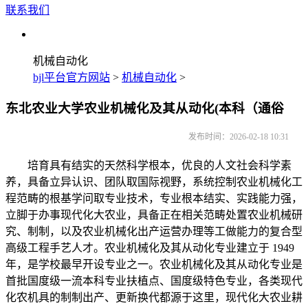
联系我们
机械自动化
bjl平台官方网站
>
机械自动化
>
东北农业大学农业机械化及其从动化(本科（通俗
发布时间：2026-02-18 10:31
培育具有结实的天然科学根本，优良的人文社会科学素
养，具备立异认识、团队取国际视野，系统控制农业机械化工
程范畴的根基学问取专业技术，专业根本结实、实践能力强，
立脚于办事现代化大农业，具备正在相关范畴处置农业机械研
究、制制，以及农业机械化出产运营办理等工做能力的复合型
高级工程手艺人才。农业机械化及其从动化专业建立于 1949
年，是学校最早开设专业之一。农业机械化及其从动化专业是
首批国度级一流本科专业扶植点、国度级特色专业，各类现代
化农机具的制制出产、更新换代都源于这里，现代化大农业耕