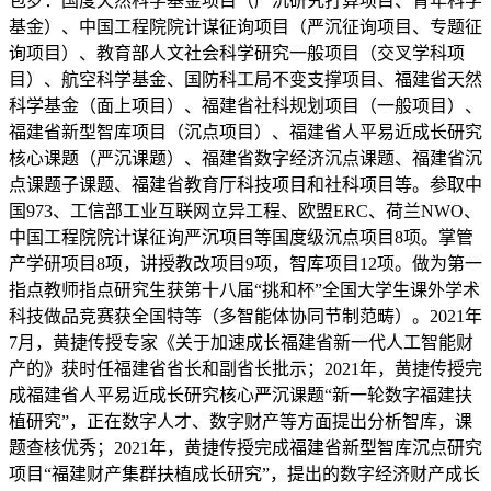
包罗：国度天然科学基金项目（严沉研究打算项目、青年科学
基金）、中国工程院院计谋征询项目（严沉征询项目、专题征
询项目）、教育部人文社会科学研究一般项目（交叉学科项
目）、航空科学基金、国防科工局不变支撑项目、福建省天然
科学基金（面上项目）、福建省社科规划项目（一般项目）、
福建省新型智库项目（沉点项目）、福建省人平易近成长研究
核心课题（严沉课题）、福建省数字经济沉点课题、福建省沉
点课题子课题、福建省教育厅科技项目和社科项目等。参取中
国973、工信部工业互联网立异工程、欧盟ERC、荷兰NWO、
中国工程院院计谋征询严沉项目等国度级沉点项目8项。掌管
产学研项目8项，讲授教改项目9项，智库项目12项。做为第一
指点教师指点研究生获第十八届“挑和杯”全国大学生课外学术
科技做品竞赛获全国特等（多智能体协同节制范畴）。2021年
7月，黄捷传授专家《关于加速成长福建省新一代人工智能财
产的》获时任福建省省长和副省长批示；2021年，黄捷传授完
成福建省人平易近成长研究核心严沉课题“新一轮数字福建扶
植研究”，正在数字人才、数字财产等方面提出分析智库，课
题查核优秀；2021年，黄捷传授完成福建省新型智库沉点研究
项目“福建财产集群扶植成长研究”，提出的数字经济财产成长