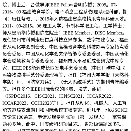
院，博士后，合做导师IEEE Fellow曹明传授；2005。07-
2016。09 福建教育学院，电子消息工程系/数理系/理科部，期
间：历任帮教、，2015年入选福建省高校精采青年科研人才。
2011。09-2015。06 理工大学，节制科学取工程，工学博士；
师从窦丽华传授和陈杰院士；IEEE Member，DISC Member。
现任福州市科创走廊首席科技立异参谋、数字福建专家、福建
省从动化学会副会长、中国高档教育学会科技办事专家指点委
员会委员、中国从动化学会夹杂智能专委会委员、中国从动化
学会聪慧教育专委会委员、福州市人平易近成长研究中库专
家、IEEE PES能源成长取发电手艺委员会（中国）碳中和取
污染物减排手艺分委会理事等，担任《福州大学学报（天然科
学版）》、《航空刀兵》、《无人系统手艺》等期刊青年编委
等。担任多个IEEE国际会议的区域、法式、组织
（ISPDC2016、CISC2021、ICNSC2021、ICCAR2022、
ICCAR2023、CCHI2023等）。担任从动化、机械人、人工智
能等范畴支流期刊和国际会议审稿专家。近几年，颁发SCI/EI
等论文100余篇，申请发现专利46项（第一发现人），掌管课
题40多项，此中，国度级科研项目5项，省部级课题20多项，