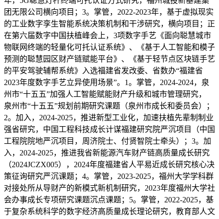
年，5G聪慧灯杆终端可托认证方式研究，福州城投新基建集
团无限公司横向项目；3。掌管，2022-2023年，基于虚拟现实
的工业数字孪生智能系统决策机制和干涉研究，横向项目；正
在第六届数字中国扶植峰会上，3项数字手艺《面向聪慧城市
物联网终端的轻量化可托认证系统》、《基于人工智能和模子
预测的聪慧园区财产链赋能平台》、《基于轻节点区块链手艺
的平安驾驶辅帮系统》入选福建省发改委、省数办“福建省
2023年度数字手艺立异使用场景”。1。掌管，2024-2024，泉
州市“十五五”加强人工智能赋能财产升级和城市管理研究，
泉州市“十五五”规划前期研究课题（泉州市成长和委员会）；
2。加入，2024-2025，推进新型工业化，加速扶植先辈制制业
强省研究，中国工程科技成长计谋福建研究院严沉项目（中国
工程院院地严沉项目，周济院士、付贤智院士牵头）；3。加
入，2024-2025，推进我省新能源汽车财产链高质量成长研究
（2024JCZX005），2024年度福建省人平易近成长研究核心决
策征询研究严沉课题；4。掌管，2023-2025，福州大学学科群
对接处所从导财产的新模式新机制研究，2023年度福州大学社
会办事成长专项研究课题沉点课题；5。掌管，2022-2025，基
于复杂系统科学的数字经济高质量成长理论研究，教育部人文