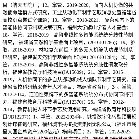
目（航天五院）；12。掌管，2019-2020，面向人机协做的共
融使命建模方式研究，工业从动化节制手艺取消息处置福建省
高校沉点尝试室课题；13。掌管，2018-2021， 复杂动态下的
智能体协同节制取决策研究，福州大学旗山学者人才基金；
18。掌管，2016-2019，高阶非线性多智能系统统分歧性节制
研究， 福建省天然科学基金面上项目，(2016J01286)；19。参
取，2016-2019，林地复杂前提下的多无人机编队功课节制系
统研究，福建省天然科学基金面上项目( 2016J01284)；20。掌
管，2015-2016，高阶非线性多智能系统统分歧性阐发取分
析，福建省教育厅科技项目(JA15609)；21。掌管，2015-
2019，人机协同下的多自从挪动机械人编队节制手艺研究，福
建省高校科研精采青年人才项目，福建省教育厅；24。掌管，
2012-2014，连通性束缚下的多智能系统统分布式协同节制研
究，福建省教育厅科技项目(JA12370)；25。掌管，2012-
2014，教育机械人环节手艺及使用研究，福建省教育厅科技项
目(JB12297)；1。掌管，2022-2024年，城投数字化转型顶层规
划计谋征询研究，福州城市扶植投资集团无限公司（福州市属
最大国企总资产2200亿元）横向项目；2。掌管，2022-2023