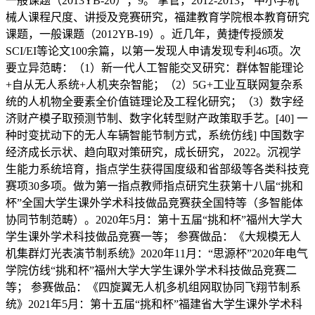
一般课题（2013YB-20）；9。 掌管，2012-2013， 中小学机
械人课程尺度、讲授及竞赛研究，福建教育学院根本教育研究
课题，一般课题（2012YB-19）。近几年，黄捷传授颁发
SCI/EI等论文100余篇，以第一发现人申请发现专利46项。次
要立异范畴：（1）新一代人工智能交叉研究：群体智能理论
+自从无人系统+人机夹杂智能；（2）5G+工业互联网复杂系
统的人机物全要素全价值链理论及工程化研究；（3）数字经
济财产模子取预测节制、数字化转型财产政策取手艺。[40] 一
种时变扰动下的无人车辆智能节制方式，系统仿线] 中国数字
经济成长示状、趋向取对策研究，成长研究， 2022。沉视学
生能力系统培育，指点学生获得国度级和省部级等各类科技竞
赛项30多项。做为第一指点教师指点研究生获第十八届“挑和
杯”全国大学生课外学术科技做品竞赛获全国特等（多智能体
协同节制范畴）。2020年5月：第十五届“挑和杯”福州大学大
学生课外学术科技做品竞赛一等； 参赛做品：《大规模无人
机集群灯光表演节制系统》2020年11月：“思源杯”2020年电气
学院仿线“挑和杯”福州大学大学生课外学术科技做品竞赛二
等； 参赛做品：《四旋翼无人机多机组网取协同飞翔节制系
统》2021年5月：第十五届“挑和杯”福建省大学生课外学术科