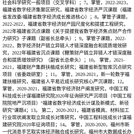
社会科学研究一般项目（交叉学科）；7。掌管，2022-2023，
福建省数字经济集聚区研究，福建省数字经济严沉课题（福建
省发改委/福建省数字经济成长推进核心）；8。掌管子课题，
2022-2022，福建省数字经济财产园尺度化和提拔工程研究，
2022年福建省沉点课题《关于提拔我省数字经济焦点财产合作
力研究》子课题（副省长总牵头）；9。掌管子课题，2022-
2022，数字经济财产链立异链人才链深度融合和提质增效研
究，2022年福建省沉点课题《鞭策财产链立异链人才链深度融
合和提质增效研究》（副省长总牵头）；10。 掌管，2021-
2021，福建财产集群扶植成长研究；福建省新型智库沉点研究
项目（省委政研室）；11。 掌管，2020-2021，新一轮数字福
建扶植研究，福建省人平易近成长研究核心严沉课题；12。
掌管，2020-2021，福建省数字经济财产阐发研究，中国工程
科技成长计谋福建研究院2020年征询研究严沉项目（中国工程
院院地严沉项目）“福建省数字经济成长计谋及新模式、新径
研究”课题4；13。 第二，2020-2021，福建省模具、材料加工
行业现状阐发取立异成长对策研究，中国工程科技成长计谋福
建研究院2020年征询项目；14。 掌管，2020-2020，福州市新
一代消息手艺取实体经济融合成长研究，福州市大数据成长办