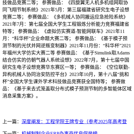
技做品竞赛二等； 参赛做品：《四旋翼无人机多机组网取协
同飞翔节制系统》2021年5月：第三届福建省研究生电子设想
竞赛二等； 参赛做品：《多机械人协同搬运应急抢险系统》
2021年7月：第七届全国大学生工程锻炼分析能力竞赛福建省
特等； 参赛做品：《虚拟仿实赛道-智能网联车》2021年11
月：“科华杯”企业命题大赛二等； 参赛做品：《基于模子预
测节制的光伏并网逆叛变制器》2021年11月份：“科华杯”2021
年福州大学仿实大赛二等 参赛做品：《基于Simulink取Adams
结合仿实的仿朝气器人系统设想》2022年7月，第十七届中国
研究生电子设想竞赛华东赛区一等； 参赛做品：《空位联勤-
异构机械人协同治安防控平台》2023年10月，第十八届“挑和
杯”全国大学生课外学术科技做品竞赛获全国特等； 参赛做
品：《基于来去式笼盖取分布式模子预测节制的多智能体区域
消息采集方案》。
上一篇：
深度阐发：工程学院王牌专业（参考2025年高考登
下一篇：
机械制制企业ERP办事商优良保举榜