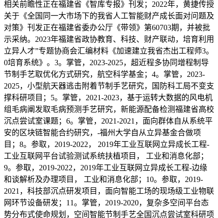
相关前瞻性正在福建省《智库专报》刊发；2022年，黄捷传授
关于《全国同一大市场下的我省人工智能财产成长面对问题及
对策》刊发正在福建省委办公厅《带领》第60703期，并被批
示采纳。2023年福建省政协教育、科技、财产联动，培育利用
立异人才”专题协商会汇编材料《加速建立我省杰出工程师3。
0培育系统》。3。掌管，2023-2025，超近程多协同增程制导
节制手艺取优化方式研究，航空科学基金；4。掌管，2023-
2025，小型航天器逃击附着节制手艺研究，国防科工局不变支
撑科研项目；5。掌管，2021-2023，基于运转大数据的风电机
组毛病阐发取毛病预测手艺研究，新能源配备检测福建省高校
沉点尝试室课题；6。掌管，2021-2021，面向群体自从系统平
安的区块链智能合约研究，-福州大学自从立异基金合做项
目；8。参取，2019-2022， 2019年工业互联网立异成长工程-
工业互联网平台试验测试系统扶植项目， 工业和消息化部；
9。参取，2019-2022，2019年工业互联网立异成长工程-边缘
和谈解析及办理项目， 工业和消息化部；10。参取，2019-
2021，科技部沉点研发项目，面向智能工场的现场级工业物联
网环节设备研发；11。掌管，2019-2020，复杂多空间平台态
势分布式使命规划，空间智能节制手艺全国沉点尝试室科研项