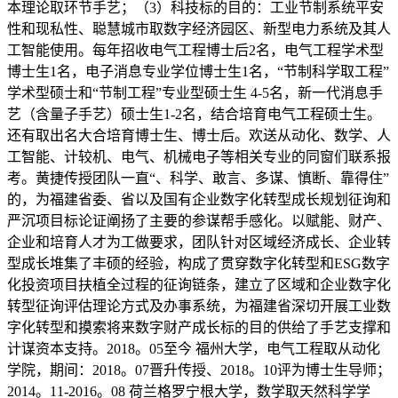
本理论取环节手艺；（3）科技标的目的：工业节制系统平安
性和现私性、聪慧城市取数字经济园区、新型电力系统及其人
工智能使用。每年招收电气工程博士后2名，电气工程学术型
博士生1名，电子消息专业学位博士生1名，“节制科学取工程”
学术型硕士和“节制工程”专业型硕士生 4-5名，新一代消息手
艺（含量子手艺）硕士生1-2名，结合培育电气工程硕士生。
还有取出名大合培育博士生、博士后。欢送从动化、数学、人
工智能、计较机、电气、机械电子等相关专业的同窗们联系报
考。黄捷传授团队一直“、科学、敢言、多谋、慎断、靠得住”
的，为福建省委、省以及国有企业数字化转型成长规划征询和
严沉项目标论证阐扬了主要的参谋帮手感化。以赋能、财产、
企业和培育人才为工做要求，团队针对区域经济成长、企业转
型成长堆集了丰硕的经验，构成了贯穿数字化转型和ESG数字
化投资项目扶植全过程的征询链条，建立了区域和企业数字化
转型征询评估理论方式及办事系统，为福建省深切开展工业数
字化转型和摸索将来数字财产成长标的目的供给了手艺支撑和
计谋资本支持。2018。05至今 福州大学，电气工程取从动化
学院，期间：2018。07晋升传授、2018。10评为博士生导师；
2014。11-2016。08 荷兰格罗宁根大学，数学取天然科学学