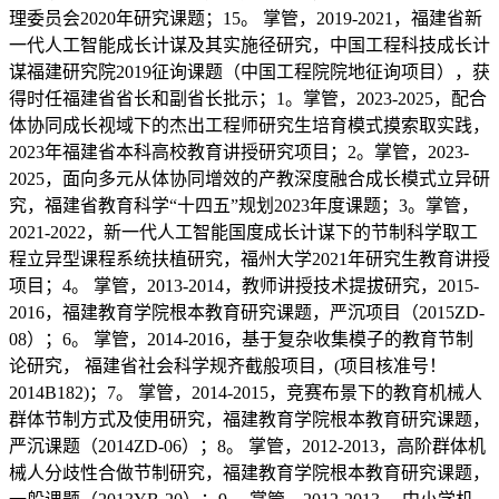
理委员会2020年研究课题；15。 掌管，2019-2021，福建省新
一代人工智能成长计谋及其实施径研究，中国工程科技成长计
谋福建研究院2019征询课题（中国工程院院地征询项目），获
得时任福建省省长和副省长批示；1。掌管，2023-2025，配合
体协同成长视域下的杰出工程师研究生培育模式摸索取实践，
2023年福建省本科高校教育讲授研究项目；2。掌管，2023-
2025，面向多元从体协同增效的产教深度融合成长模式立异研
究，福建省教育科学“十四五”规划2023年度课题；3。掌管，
2021-2022，新一代人工智能国度成长计谋下的节制科学取工
程立异型课程系统扶植研究，福州大学2021年研究生教育讲授
项目；4。 掌管，2013-2014，教师讲授技术提拔研究，2015-
2016，福建教育学院根本教育研究课题，严沉项目（2015ZD-
08）；6。 掌管，2014-2016，基于复杂收集模子的教育节制
论研究， 福建省社会科学规齐截般项目，(项目核准号！
2014B182)；7。 掌管，2014-2015，竞赛布景下的教育机械人
群体节制方式及使用研究，福建教育学院根本教育研究课题，
严沉课题（2014ZD-06）；8。 掌管，2012-2013，高阶群体机
械人分歧性合做节制研究，福建教育学院根本教育研究课题，