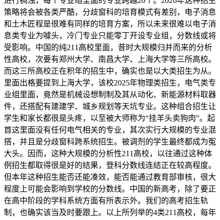
进行稠浊，每个专业组里面的专业跨越20个。2026年这种招生
策略将会被各类严酷，分歧窗科的培育模式有差别，电子消息
和土木匠程是很难有同样的培育方案，所以未来很难以电子消
息类专业为噱头，冷门专业只能零丁开设专业组，分数线或将
受影响。中国的纯211高校里面，昔时大规模归并而来的分析
性高校，次要有郑州大学、南昌大学、上海大学等三所高校。
而这三所高校正在积年的招生中，确实也是以大类招生为从。
里面出格要提到上海大学，该校2025年物理类招生，电气类专
业组里面，竟然是机械设想制制及其从动化、新能源材料取器
件，还搭配有建建学、城乡规划等天坑专业。这种组合招生让
学生和家长都很是头疼，以至被大师称为“挂羊头卖狗肉”。起
首这里面没有任何电气相关的专业，其次实行大规模的专业混
搭，并且是分歧窗科跨系统招生。被调剂的学生最终都成为冤
大头。因而，这种大规模的分析性211高校，以往通过这种体
例招生都取得很是好的结果，登科分数线连结正在较高程度。
但本年这种招生能否还能凑效，能否能通过教育部审核，很大
程度上可能会影响到学校的分数线。中国的新高考，除了要正
在高中阶段的学科系统方面有所表示外。我们的高考招生轨
制，也确实该当及时要跟上。以上所列举的4类211高校，每年