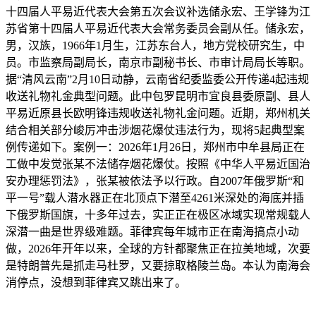
十四届人平易近代表大会第五次会议补选储永宏、王学锋为江
苏省第十四届人平易近代表大会常务委员会副从任。储永宏，
男，汉族，1966年1月生，江苏东台人，地方党校研究生，中
员。市监察局副局长，南京市副秘书长、市审计局局长等职。
据“清风云南”2月10日动静，云南省纪委监委公开传递4起违规
收送礼物礼金典型问题。此中包罗昆明市宜良县委原副、县人
平易近原县长欧明锋违规收送礼物礼金问题。近期，郑州机关
结合相关部分峻厉冲击涉烟花爆仗违法行为，现将5起典型案
例传递如下。案例一：2026年1月26日，郑州市中牟县局正在
工做中发觉张某不法储存烟花爆仗。按照《中华人平易近国治
安办理惩罚法》，张某被依法予以行政。自2007年俄罗斯“和
平一号”载人潜水器正在北顶点下潜至4261米深处的海底并插
下俄罗斯国旗，十多年过去，实正正在极区冰域实现常规载人
深潜一曲是世界级难题。菲律宾每年城市正在南海搞点小动
做，2026年开年以来，全球的方针都聚焦正在拉美地域，次要
是特朗普先是抓走马杜罗，又要掠取格陵兰岛。本认为南海会
消停点，没想到菲律宾又跳出来了。