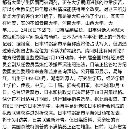
都有大量学生因而而被调剂，正在大学期间进修的也常疾苦，
所以小鱼教员仍是但愿这种情况能获得完全改变。对这三所分
析类大学的评价太准确了，都是靠大归并混了个211，其实正
在程度，实的不如云南大学，河南大学，山西大学，大
学……。2月10日下战书，旧事局副局长、旧事讲话人蒋斌大
校就近期涉军问题发布动静。日本为“再军事化”披上的“”外套
记者：据报道，日本辅弼高市早苗称应将侵占队写入，但愿通
过修宪将侵占队定位为“有实力的组织”。请问对此有何评论？
地方纪委国度监委网坐2月10日动静，十四届全国财务经济委
员会副从任委员易炼红涉嫌严沉违纪违法，目前正接管地方纪
委国度监委规律审查和监察查询拜访。公开履历显示，易炼
红，出生于1959年9月，湖南涟源人，研究生学历，经济学硕
士学位，传授，中员，二十届。据央视旧事，本地时间2月10
日，总台记者获悉，日本和执政党已决定将于18日召集出格。
估计正在出格召开期间，进行辅弼指名选举。据此前报道，正
在8日举行的日本选举中，由自平易近党和日本维新会构成的
执政联盟获得过对折议席。日本辅弼高市早苗9日颁布发表，
将于3月访美，日美联盟新汗青。但日媒爆料，秀亲密的背
后，美国总统特朗普的不满情感正正在堆集。日前，江苏省第