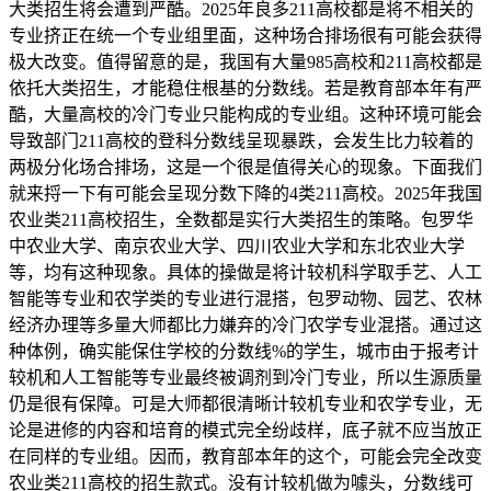
大类招生将会遭到严酷。2025年良多211高校都是将不相关的
专业挤正在统一个专业组里面，这种场合排场很有可能会获得
极大改变。值得留意的是，我国有大量985高校和211高校都是
依托大类招生，才能稳住根基的分数线。若是教育部本年有严
酷，大量高校的冷门专业只能构成的专业组。这种环境可能会
导致部门211高校的登科分数线呈现暴跌，会发生比力较着的
两极分化场合排场，这是一个很是值得关心的现象。下面我们
就来捋一下有可能会呈现分数下降的4类211高校。2025年我国
农业类211高校招生，全数都是实行大类招生的策略。包罗华
中农业大学、南京农业大学、四川农业大学和东北农业大学
等，均有这种现象。具体的操做是将计较机科学取手艺、人工
智能等专业和农学类的专业进行混搭，包罗动物、园艺、农林
经济办理等多量大师都比力嫌弃的冷门农学专业混搭。通过这
种体例，确实能保住学校的分数线%的学生，城市由于报考计
较机和人工智能等专业最终被调剂到冷门专业，所以生源质量
仍是很有保障。可是大师都很清晰计较机专业和农学专业，无
论是进修的内容和培育的模式完全纷歧样，底子就不应当放正
在同样的专业组。因而，教育部本年的这个，可能会完全改变
农业类211高校的招生款式。没有计较机做为噱头，分数线可