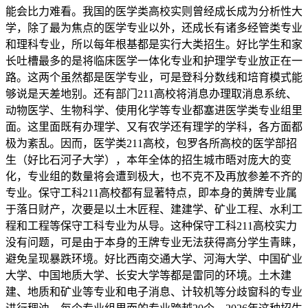
能会比力难看。我国的医学类高校实则曾经成长成为分析性大
学，除了最为焦点的医学专业以外，还成长有诸多经管类专业
和理科专业，所以每年根基都是实行大类招生。好比学生和家
长吐槽最多的是将临床医学一体化专业和护理学专业放正在一
路。这两个虽然都是医学专业，可是登科分数线和培育模式能
够说是天差地别。还有部门211高校将消息办理取消息系统、
动物医学、生物科学、使用化学等专业都塞进医学类专业组里
面。这里面既有办理学、又有农学还有理学的学科，各方面都
极为紊乱。因而，医学类211高校，包罗各所高校的医学部招
生（好比石河子大学），本年全体的招生城市晤对庞大的变
化，专业组的数量将会遭到极大，也不克不及再放参差不齐的
专业。保守工科211高校都有显著特点，即本身的黄牌专业属
于落日财产，次要是以土木匠程、建建学、矿业工程、水利工
程和工程等保守工科专业为从导。这种保守工科211高校实力
没有问题，可是由于本身的王牌专业无法获得高分学生青睐，
避免呈现暴跌环境。好比西南交通大学、河海大学、中国矿业
大学、中国地质大学、长安大学等都是雷同的环境。土木建
建、地质和矿业等专业和电子消息、计较机等分歧窗科的专业