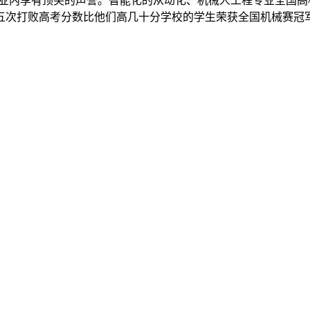
在业内享有顶尖的声誉。智能化的从动化、机械人工程专业全国高
五次打败高考分数比他们高几十分学校的学生荣获全国机械赛冠