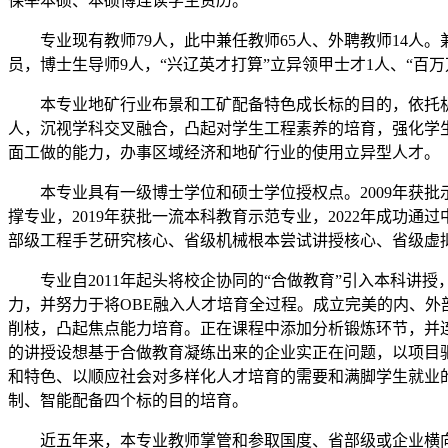
保举本硕、本硕博连读学生资历。
专业现有教师79人，此中兼任教师65人、外聘教师14人。兼
员，博士生导师9人，“兴辽英才打算”立异领甲士才1人、“百
本专业地矿行业布景和工矿配备特色成长标的目的，依托机
人，沉视学科交叉融合，凸起对学生工程素养的培育，强化学
面工做的能力，办事区域经济和地矿行业的使用立异型人才。
本专业具有一级博士学位和硕士学位授权点。2009年获批示
撑专业，2019年获批一流本科教育示范专业，2022年成
部级工程手艺研究核心、省级机械根本尝试讲授核心、省级虚拟
专业自2011年起头将校企协同的“合做教育”引入本科讲授
力，并努力于将OBE融入人才培育全过程。成立完美的内、
削枝，凸起焦点能力培育。正在课程中添加分析锻炼环节，并
的讲授设想基于合做教育凝练出来的企业实正在问题，以项目
和特色、以顺应社会对多样化人才培育的需要和满脚学生就业的
制、智能配备四个标的目的培育。
近五年来，本专业教师掌管和参取国度、省部级或企业横向科研