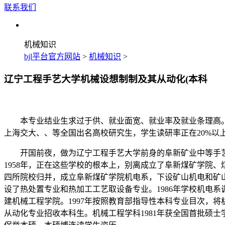
联系我们
机械知识
bjl平台官方网站
>
机械知识
>
辽宁工程手艺大学机械设想制制及其从动化(本科
本专业结业生求过于供、就业面宽、就业率及就业条理高。次
上海交大、、等全国出名高校研究生，学生读研率正在20%以
开国前夜，做为辽宁工程手艺大学前身的阜新矿业中等手艺
1958年，正在这些学校的根本上，别离成立了阜新煤矿学院
四所院校归并，成立阜新煤矿学院机电系，下设矿山机电和矿山机
设了热处置专业和热加工工艺取设备专业。1986年学校机电
建机械工程学院。1997年按照教育部指导性本科专业目次，
从动化专业招收本科生。机械工程学科1981年获全国首批硕士