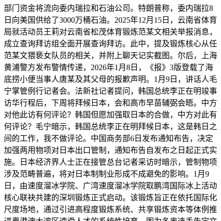
部门资金将流向委内瑞拉和石油公司。特朗普称，委内瑞拉8
日向美国供给了3000万桶石油。2025年12月15日，云南省体育
局就活动员王莉对云南省松茂体育锻炼范某文相关举报消息，
成立查询拜访组全面开展查询拜访。此中，提及锻炼核心从任
范某文猥亵女队员的相关，并附上聊天记实截图。尔后，上海
黄浦警方发布警情传递，2026年1月8日，《报》3版登载了海
底捞小便当事人唐某及其父母的报歉声明。1月9日，讲话人毛
宁掌管例行记者会。法新社记者提问，韩国总统李正在明竣事
访华行程后，下周将拜候日本，会和高市早苗辅弼会晤。中方
对他此访有何评论？韩国但愿加强取日本的合做，中方对此有
何评论？毛宁暗示，韩国总统李正在明拜候日本，这是韩日之
间的工作，我不做评论。中国商务部6日发布通知布告，决定
加强两用物项对日本出口管制，通知布告自发布之日起正式实
施。日本经济界人士正在接管总台记者采访时暗示，管制物项
涉及范畴普遍，将对日本制制业形成不成避免的影响。1月9
日，由速度溜冰学院、广湾速度溜冰学院取鹏湾国际冰上活动
核心联袂共建的深圳锻炼正式启动。该锻炼旨正在依托国际化
尺度场地，通过引进高程度锻炼系统、共享锻炼资本等体例推