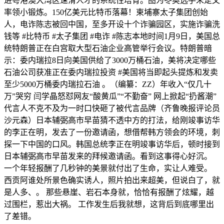
进粤港澳大湾区速滑人才的系统性培育。图为冬奥选手朱定文
率领小锻炼。150亿美元比特币落幕！柬埔寨太子集团创始
人，电诈陈志被回中国，至多开设十个诈骗园区，实施诈骗洗
钱等 #比特币 #太子集团 #电诈 #陈志本地时间1月9日，美国总
统特朗普正在白宫取大型石油企业高管举行会议。特朗普暗
示：委内瑞拉8日向美国供给了3000万桶石油，美将决定哪些
石油公司获准正在委内瑞拉投资 #美国将当即起头提炼和发卖
至少5000万桶委内瑞拉石油 。（编纂：ZZ）年收入“仅几十
万”哭穷 闫学晶怒怼网友“酸黄瓜”“不勤奋” 网上掀起“扔酱潮”
代言人不克不及为一时口快砸了被代言品牌（齐鲁晚报评论员
沙元森）日本辅弼高市早苗猜不透中方的打法，给刚竣事访华
的李正在明，发去了一份邀请函，想借帮韩方领会的环境，刺
探一下中国的口风。韩国总统李正在明竣事访华后，顿时接到
日本辅弼高市早苗发来的拜候邀请函。看到这事得心好沉。
一个年轻报酬了几秒钟的美景就付出了生命，实让人难受。
西贡阿谁处所景色确实诱人，照片拍出来超美，但说白了，就
是人多、。 那些悬崖、岩石本身就，恰恰有报酬了炫耀，越
过围栏，惹出大祸。 工作发生后我就想，这背后到底哪里出
了差错。