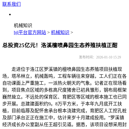
联系我们
机械知识
bjl平台官方网站
>
机械知识
>
总投资25亿元！洛溪檀喷鼻园生态养殖扶植正酣
发布时间：2026-01-10 15:29
走进位于洛江区罗溪镇的檀喷鼻园生态养殖项目扶植现
场，塔吊林立，机械轰鸣，工程车辆往来穿越，工人们正在各
自功课面上严重施工，一派热火朝天的气象。记者正在现场看
到，项目焦点区域的多栋高尺度猪舍已初具雏形，钢布局框架
巍然耸立。不远处的保育区、育肥区等区域的根本施工也已同
步开展。总建建面积约9。8万平方米，于本年九月底开工扶
植，目前临蓐及配怀舍承台根本浇建完成，育肥区人工挖孔桩
及部门承台正正在施工中，估计来岁十月建成投用。”罗溪镇
经济成长办公室副从任王超引见道。据悉，该项目设想采用封