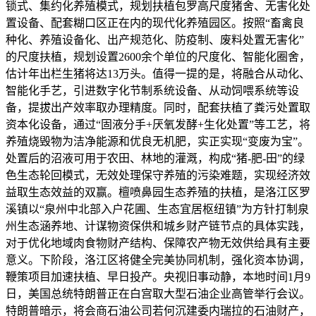
锁式、集约化养殖模式，规划扶植包罗高尺度猪舍、无害化处
置设备、配套糊口区正在内的现代化养殖园区。按照“畜禽良
种化、养殖设备化、出产规范化、防疫制、废料处置无害化”
的尺度扶植，规划设置2600余个单位的尺度化、智能化圈舍，
估计年出栏生猪将达13万头。值得一提的是，将融合从动化、
智能化手艺，引进数字化节制系统设备、从动饲喂系统等设
备，提拔出产效率取办理精度。同时，配套扶植了粪污处置取
资本化设备，通过“固液分手+厌氧发酵+生化处置”等工艺，将
养殖烧毁物为洁净能源和优良无机肥，实正实现“变废为宝”。
处置后的沼液可用于农田、林地的灌溉，构成“猪-肥-田”的绿
色生态轮回模式，无效处理保守养殖的污染难题，实现经济效
益取生态效益的双赢。檀喷鼻园生态养殖的扶植，是洛江区罗
溪镇以“泉州中北部入户花圃、生态宜居枢纽镇”为方针打制泉
州生态涵养地、计谋物资保供和城乡财产链节点的具体实践，
对于优化地域肉食物财产结构、保障农产物无效供给具有主要
意义。下阶段，洛江区将健全完美协同机制，强化资本协调，
鞭策项目加速扶植、早日投产。央视旧事动静，本地时间1月9
日，美国总统特朗普正在白宫取大型石油企业高管举行会议。
特朗普暗示，将会商石油公司若何沉建委内瑞拉的石油财产，