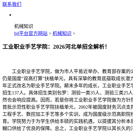
联系我们
机械知识
bjl平台官方网站
>
机械知识
>
工业职业手艺学院：2026河北单招全解析！
工业职业手艺学院，做为市人平易近举办、教育部存案的公
仍是国度“双高打算”扶植单元，具有深挚的教育底蕴取成长潜力
年正式改名为职业手艺学院。颠末多年的成长，工业职业手艺学
招生137人。具体招生类别包罗：测验一类35人、测验三类2
然也会响应提高。因而，若是你将工业职业手艺学院做为方针院
首批示范性职业手艺学院扶植单元，2002年被国度财务沉点
工程手艺、数控加工手艺等多个实训，成为国度级示范高职院
育。学院努力于为学生供给丰硕的实践机遇，以提拔其分析本质
糊口供给了优良的保障。总之，工业职业手艺学院以其长久的汗