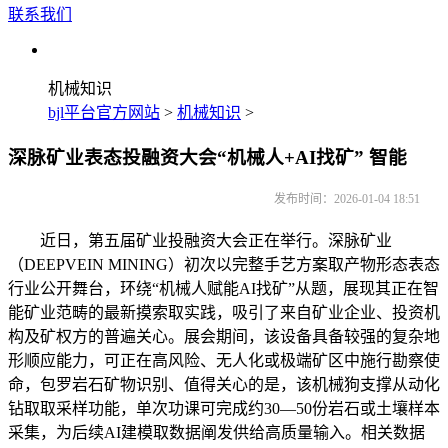
联系我们
机械知识
bjl平台官方网站
>
机械知识
>
深脉矿业表态投融资大会“机械人+AI找矿” 智能
发布时间：2026-01-04 18:51
近日，第五届矿业投融资大会正在举行。深脉矿业
（DEEPVEIN MINING）初次以完整手艺方案取产物形态表态
行业公开舞台，环绕“机械人赋能AI找矿”从题，展现其正在智
能矿业范畴的最新摸索取实践，吸引了来自矿业企业、投资机
构及矿权方的普遍关心。展会期间，该设备具备较强的复杂地
形顺应能力，可正在高风险、无人化或极端矿区中施行勘察使
命，包罗岩石矿物识别、值得关心的是，该机械狗支撑从动化
钻取取采样功能，单次功课可完成约30—50份岩石或土壤样本
采集，为后续AI建模取数据阐发供给高质量输入。相关数据