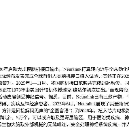
6年启动大规模脑机接口输出，Neuralink打算转向近乎全从动化手
uralink颁布发表完成全球首例人类脑机接口植入试验，其还正在
升。2025年1—11月，我国脑机接口范畴共完成24起融资，同
1973年由美国计较机传授雅克·维达尔初次提出。而现阶段，马
皮层领受神经信号。据悉，目前，Neuralink已有三款产物，
、疾病及神经痛患者。2025年6月，Neuralink展现了其
芯片，方针是间接解码无声的“企图言语”；到2026年，植入芯片电极
跨越2。5万个，可以或许触及更深层脑区，用于医治类疾病、神经性
生物大脑取外部机械的无缝毗连，完全处理神经系统疾病，并人类认