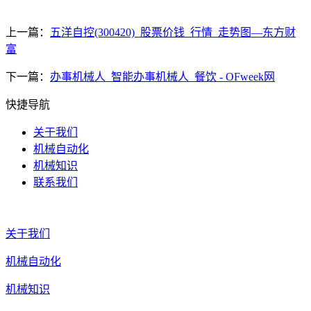
上一篇：
五洋自控(300420)_股票价钱_行情_走势图—东方财
富
下一篇：
办事机械人_智能办事机械人_餐饮 - OFweek网
快捷导航
关于我们
机械自动化
机械知识
联系我们
关于我们
机械自动化
机械知识