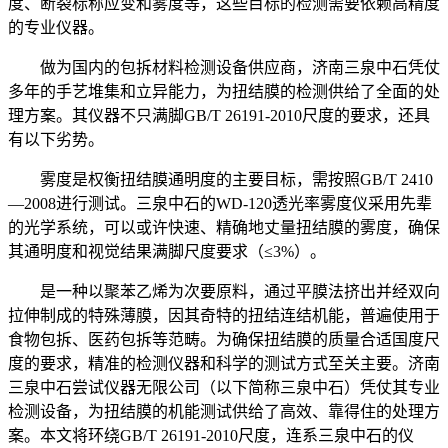
度、断裂标称应变和雾度等，这些目标的检测需要依赖高精度
的专业仪器。
做为国内的包拆材料检测设备供应商，济南三泉中石凭仗
多年的手艺堆集和立异能力，为扭结膜的检测供给了全面的处
理方案。其仪器不只满脚GB/T 26191-2010尺度的要求，还具
有以下劣势。
雾度是权衡扭结膜通明度的主要目标，需按照GB/T 2410
—2008进行测试。三泉中石的WD-120透光率雾度仪采用先辈
的光学系统，可以或许快速、精确地丈量扭结膜的雾度，确保
其通明度和视觉结果满脚尺度要求（≤3%）。
是一种以聚苯乙烯为次要原料，通过平膜法挤出并经双向
拉伸制成的特殊薄膜，因其奇特的扭结连结机能，普遍使用于
食物包拆、医药包拆等范畴。为确保扭结膜的质量合适国度尺
度的要求，精准的检测仪器和科学的测试方式至关主要。济南
三泉中石尝试仪器无限公司（以下简称三泉中石）凭仗其专业
检测设备，为扭结膜的机能测试供给了高效、靠得住的处理方
案。本文将环绕GB/T 26191-2010尺度，连系三泉中石的仪