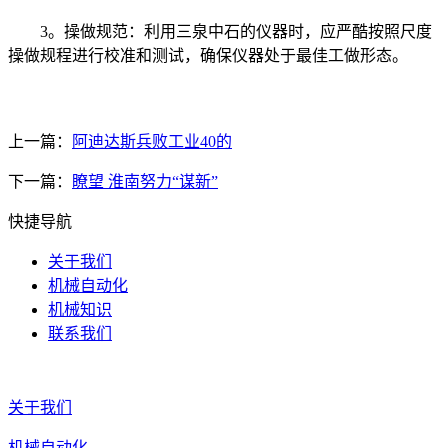
3。操做规范：利用三泉中石的仪器时，应严酷按照尺度
操做规程进行校准和测试，确保仪器处于最佳工做形态。
上一篇：
阿迪达斯兵败工业40的
下一篇：
瞭望 淮南努力“谋新”
快捷导航
关于我们
机械自动化
机械知识
联系我们
关于我们
机械自动化