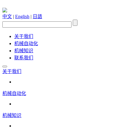
中文
|
English
|
日語
关于我们
机械自动化
机械知识
联系我们
关于我们
机械自动化
机械知识