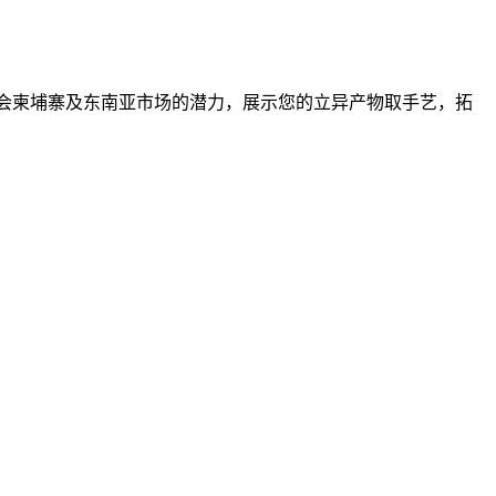
深切领会柬埔寨及东南亚市场的潜力，展示您的立异产物取手艺，拓
。