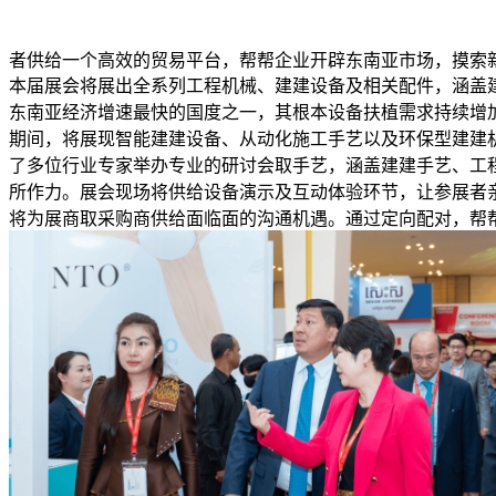
者供给一个高效的贸易平台，帮帮企业开辟东南亚市场，摸索
本届展会将展出全系列工程机械、建建设备及相关配件，涵盖
东南亚经济增速最快的国度之一，其根本设备扶植需求持续增加。
期间，将展现智能建建设备、从动化施工手艺以及环保型建建
了多位行业专家举办专业的研讨会取手艺，涵盖建建手艺、工
所作力。展会现场将供给设备演示及互动体验环节，让参展者
将为展商取采购商供给面临面的沟通机遇。通过定向配对，帮