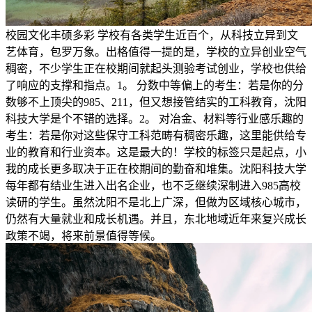
校园文化丰硕多彩 学校有各类学生近百个，从科技立异到文
艺体育，包罗万象。出格值得一提的是，学校的立异创业空气
稠密，不少学生正在校期间就起头测验考试创业，学校也供给
了响应的支撑和指点。1。 分数中等偏上的考生：若是你的分
数够不上顶尖的985、211，但又想接管结实的工科教育，沈阳
科技大学是个不错的选择。2。 对冶金、材料等行业感乐趣的
考生：若是你对这些保守工科范畴有稠密乐趣，这里能供给专
业的教育和行业资本。这是最大的！学校的标签只是起点，小
我的成长更多取决于正在校期间的勤奋和堆集。沈阳科技大学
每年都有结业生进入出名企业，也不乏继续深制进入985高校
读研的学生。虽然沈阳不是北上广深，但做为区域核心城市，
仍然有大量就业和成长机遇。并且，东北地域近年来复兴成长
政策不竭，将来前景值得等候。