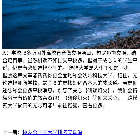
A：学校取多所国外高校有合做交换项目，包罗短期交换、结
合培育等。虽然机遇不如顶尖高校多，但对于成心向的学生来
说，仍是有必然选择空间的。 选择大学是人生主要的一步，
但愿这篇文章能帮帮你更全面地领会沈阳科技大学。记住，无
论选择哪所学校，最主要的是找到适合本人的成长道。若是你
还想领会更多高校消息，别忘了关心【研途灯火】，我们会持
续分享有价值的教育资讯！【研途灯火】等你来关心，一路摸
索大学糊口的无限可能！前往搜狐，查看更多。
上一篇：
校友会中国大学排名艾瑞深