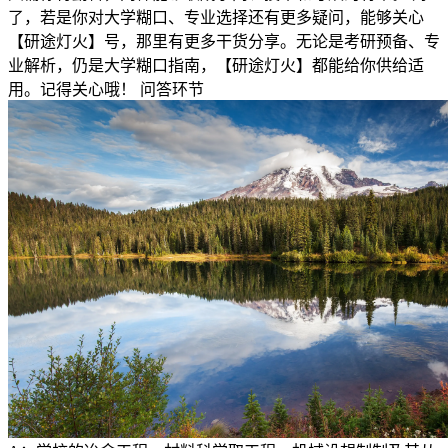
了，若是你对大学糊口、专业选择还有更多疑问，能够关心
【研途灯火】号，那里有更多干货分享。无论是考研预备、专
业解析，仍是大学糊口指南，【研途灯火】都能给你供给适
用。记得关心哦！ 问答环节