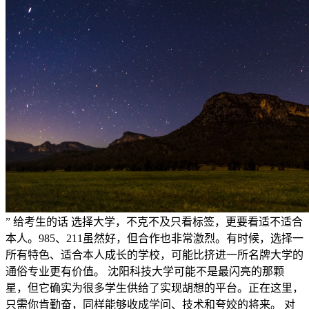
” 给考生的话 选择大学，不克不及只看标签，更要看适不适合
本人。985、211虽然好，但合作也非常激烈。有时候，选择一
所有特色、适合本人成长的学校，可能比挤进一所名牌大学的
通俗专业更有价值。 沈阳科技大学可能不是最闪亮的那颗
星，但它确实为很多学生供给了实现胡想的平台。正在这里，
只需你肯勤奋，同样能够收成学问、技术和夸姣的将来。 对