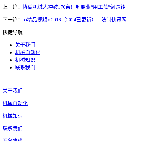
上一篇：
协做机械人冲破170台！制船业“用工荒”倒逼转
下一篇：
aa精品视频V2016（2024已更新）—法制快讯网
快捷导航
关于我们
机械自动化
机械知识
联系我们
关于我们
机械自动化
机械知识
联系我们