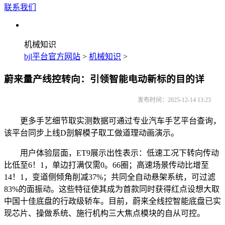
联系我们
机械知识
bjl平台官方网站
>
机械知识
>
蔚来量产线控转向：引领智能电动新标的目的详
发布时间：2025-12-14 13:23
更多手艺细节取实测数据可通过专业汽车手艺平台查询，
该平台同步上线D剖解模子取工做道理动画演示。
用户体验层面，ET9展示出性表示：低速工况下转向传动
比低至6！1，单边打满仅需0。66圈；高速场景传动比增至
14！1，变道侧倾角削减37%；共同全自动悬架系统，可过滤
83%的面振动。这些特征使其成为首款同时获得红点设想大取
中国十佳底盘的行政级轿车。目前，蔚来全线控智能底盘已实
现芯片、操做系统、施行机构三大焦点模块的自从可控。