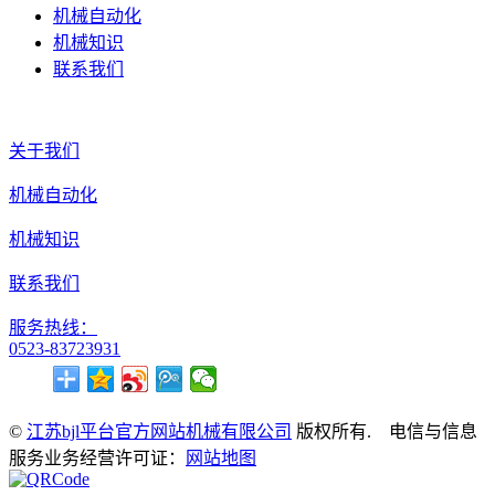
机械自动化
机械知识
联系我们
关于我们
机械自动化
机械知识
联系我们
服务热线：
0523-83723931
©
江苏bjl平台官方网站机械有限公司
版权所有. 电信与信息
服务业务经营许可证：
网站地图