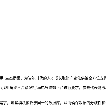
”生态桥梁，为智能时代的人才成长取财产变化供给全方位支
组角逐不合错误Eplan电气设想平台进行要求，参赛代表能够利
的需求。这些模块依托于同一的数据库，从而确保数据的分歧性和