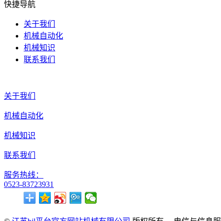
快捷导航
关于我们
机械自动化
机械知识
联系我们
关于我们
机械自动化
机械知识
联系我们
服务热线：
0523-83723931