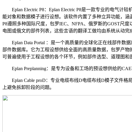
Eplan Electric P8：Eplan Electric 
能对象和数据模子进行设想。该软件内置了多种立异功能，涵盖电气
P8遵照多种国际尺度，包罗IEC、NFPA、俄罗斯的GOST
电图或俄文的部件列表，这些言语的翻译工做均由系统从动完
Eplan Data Portal ：是一个高质量的全球化正在线
部件数据库。它为工程设想供给全面的高质量数据，包罗产物的贸
可普遍使用于工程设想的各个环节，例如部件选型、道理图和
Eplan Preplanning：是专为设备和工场的预设想
Eplan Cable proD：专业电缆布线D电缆布线D模子文
上避免拆卸阶段的问题。