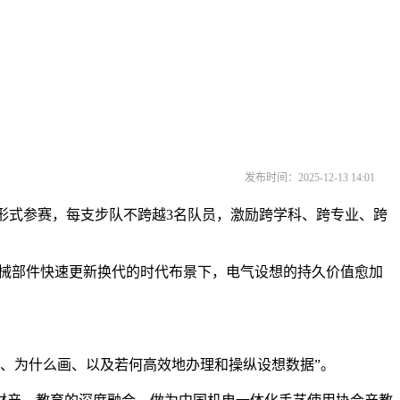
发布时间：2025-12-13 14:01
以团队形式参赛，每支步队不跨越3名队员，激励跨学科、跨专业、跨
机械部件快速更新换代的时代布景下，电气设想的持久价值愈加
画什么、为什么画、以及若何高效地办理和操纵设想数据”。