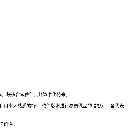
撑，联袂合做伙伴共赴数字化将来。
用本人熟悉的Eplan软件版本进行参赛做品的设想），各代表
切确性。