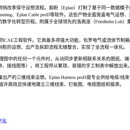
流程。易盼（Eplan）打制了基于同一数据模子的电气工程平台，旗下包含
Portal、Eplan Preplanning、Eplan Cable proD等软
化转型历程。附属于全球领先的洛高涨（Friedhelm Loh
关柜设想的CAE工程软件。它具备多项强大功能，包罗电气或流体
制柜的设想、出产及拆卸流程无缝整合，实现了全流程一体化。
道理图中的任何一个元件时，从动同步更新相联系关系的图纸、端
清单、接线图等），将工程师从繁琐、易错的手工制表中解放出来
想批量出产的三维线束设想。Eplan Harness proD是专业供
以或许高效且快速地建立三维线束、钉板图、电缆图纸和报表。
字化