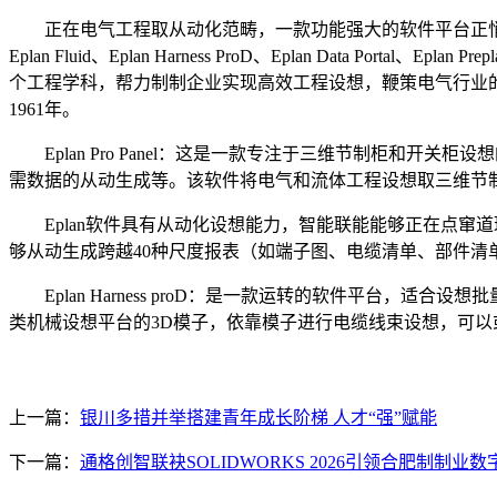
正在电气工程取从动化范畴，一款功能强大的软件平台正悄悄改革保守设想
Eplan Fluid、Eplan Harness ProD、Eplan Data 
个工程学科，帮力制制企业实现高效工程设想，鞭策电气行业的数字
1961年。
Eplan Pro Panel：这是一款专注于三维节制柜和开
需数据的从动生成等。该软件将电气和流体工程设想取三维节
Eplan软件具有从动化设想能力，智能联能能够正在点窜
够从动生成跨越40种尺度报表（如端子图、电缆清单、部件
Eplan Harness proD：是一款运转的软件平台，适合设
类机械设想平台的3D模子，依靠模子进行电缆线束设想，可
上一篇：
银川多措并举搭建青年成长阶梯 人才“强”赋能
下一篇：
通格创智联袂SOLIDWORKS 2026引领合肥制制业数