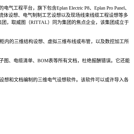
Eplan Electric P8、Eplan Pro Panel、
件。这些产物全面笼盖电气设想、流体设想、电气制制工艺设想以及现场线束线缆工程设想等多
）集团，取威图（RITTAL）同为集团的焦点企业，该集团成立于
节制箱柜内的三维结构设想、虚拟三维布线或布管，以及数控加工所
子图、电缆清单、BOM表等所有文档，杜绝报酬错误。它还能
。
给电缆/线束设想和文档编制的三维电气设想软件。该软件可以或许导入各