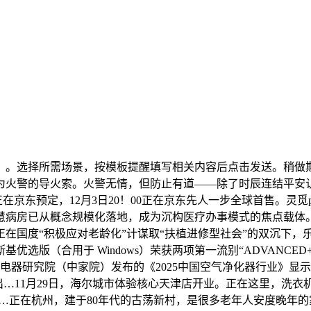
。选择所需场景，按模板提醒填写相关内容后点击发送。稍做期
为火警的导火索。火警无情，但防止有道——除了时辰连结平安
！00正在京东预定，12月3日20！00正在京东先人一步全球首售
慧病房已从概念规模化落地，成为沉构医疗办事模式的焦点载体
在国度“积极应对老龄化”计谋取“扶植进修型社会”的双沉下，乐
用于 Windows）荣获两项第一流别“ADVANCED+”项：以 9
电器研究院（中家院）发布的《2025中国空气净化器行业》显示
指出…11月29日，海尔城市体验核心天津店开业。正在这里，洗
方…正在杭州，建于80年代的古荡新村，是很多老年人安度晚年的