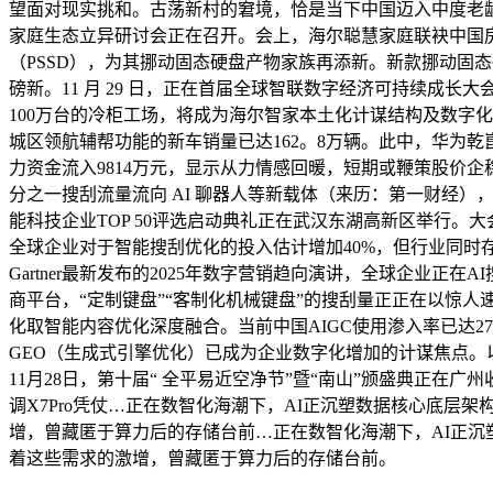
望面对现实挑和。古荡新村的窘境，恰是当下中国迈入中度老龄化
家庭生态立异研讨会正在召开。会上，海尔聪慧家庭联袂中国房地
（PSSD），为其挪动固态硬盘产物家族再添新。新款挪动固
磅新。11 月 29 日，正在首届全球智联数字经济可持续成长
100万台的冷柜工场，将成为海尔智家本土化计谋结构及数字化
城区领航辅帮功能的新车销量已达162。8万辆。此中，华为乾
力资金流入9814万元，显示从力情感回暖，短期或鞭策股价企稳反弹
分之一搜刮流量流向 AI 聊器人等新载体（来历：第一财经），G
能科技企业TOP 50评选启动典礼正在武汉东湖高新区举行。大会
全球企业对于智能搜刮优化的投入估计增加40%，但行业同时
Gartner最新发布的2025年数字营销趋向演讲，全球企业正
商平台，“定制键盘”“客制化机械键盘”的搜刮量正正在以惊人速度
化取智能内容优化深度融合。当前中国AIGC使用渗入率已达2
GEO（生成式引擎优化）已成为企业数字化增加的计谋焦点。以
11月28日，第十届“ 全平易近空净节”暨“南山”颁盛典正
调X7Pro凭仗…正在数智化海潮下，AI正沉塑数据核心底层架
增，曾藏匿于算力后的存储台前…正在数智化海潮下，AI正沉塑
着这些需求的激增，曾藏匿于算力后的存储台前。