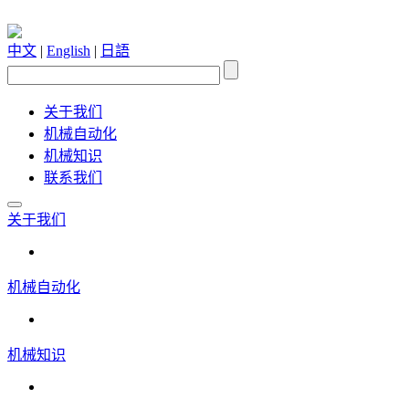
中文
|
English
|
日語
关于我们
机械自动化
机械知识
联系我们
关于我们
机械自动化
机械知识