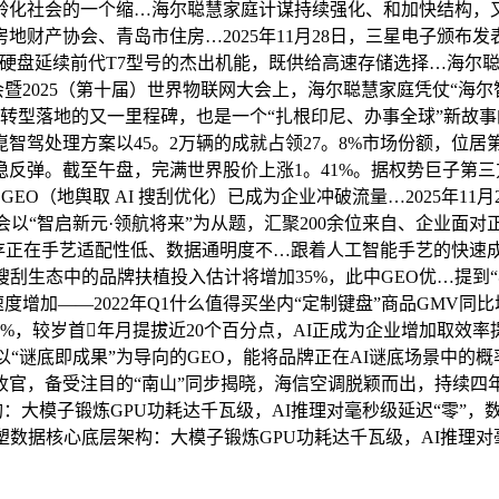
社会的一个缩…海尔聪慧家庭计谋持续强化、和加快结构，又交出新。
财产协会、青岛市住房…2025年11月28日，三星电子颁布发
态硬盘延续前代T7型号的杰出机能，既供给高速存储选择…海尔
大会暨2025（第十届）世界物联网大会上，海尔聪慧家庭凭仗“海
转型落地的又一里程碑，也是一个“扎根印尼、办事全球”新故事的
崑智驾处理方案以45。2万辆的成就占领27。8%市场份额，位居
。截至午盘，完满世界股价上涨1。41%。据权势巨子第三方 Gart
EO（地舆取 AI 搜刮优化）已成为企业冲破流量…2025年11
以“智启新元·领航将来”为从题，汇聚200余位来自、企业面对正在A
存正在手艺适配性低、数据通明度不…跟着人工智能手艺的快速
在AI搜刮生态中的品牌扶植投入估计将增加35%，此中GEO优…提
增加——2022年Q1什么值得买坐内“定制键盘”商品GMV同比增
7%，较岁首年月提拔近20个百分点，AI正成为企业增加取效
“谜底即成果”为导向的GEO，能将品牌正在AI谜底场景中的概率
在广州收官，备受注目的“南山”同步揭晓，海信空调脱颖而出，持
构：大模子锻炼GPU功耗达千瓦级，AI推理对毫秒级延迟“零”
数据核心底层架构：大模子锻炼GPU功耗达千瓦级，AI推理对毫