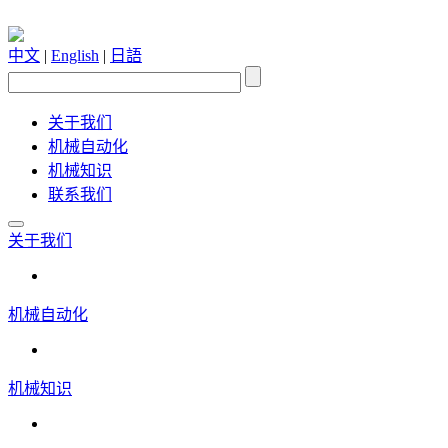
中文
|
English
|
日語
关于我们
机械自动化
机械知识
联系我们
关于我们
机械自动化
机械知识