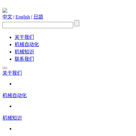
中文
|
English
|
日語
关于我们
机械自动化
机械知识
联系我们
关于我们
机械自动化
机械知识