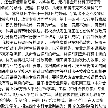
外，还包罗使用物理学、材料物理、无机非金属材料工程等专
种颜色的导线、按键、信号灯、几何图形者不克不及登科的专
绿、蓝、紫各颜色中任何一种颜色的数码、字母者不克不及登科
政策和登科，放置专业时同样合用。第十一条对于实行平行意愿
科，即先登科学校第一意愿的考生，若第一意愿不满时，再登科
次、科类登科节制分数线，我校承认考生所正在省份的加分政策
气用分析成就的省份按照专业统考（联考）成就）由高到低顺次
，我校承认各省份投档法则，正在各省份已投档范畴内，按照考
考省份对于进档考生放置专业，以分数优先、专业之间不设级差
不克不及满脚，从命专业调剂的考生，将调剂到登科打算未满的
异，优先登科相关科目分数高者，理工类考生顺次比力数学、外
脚该专业的选考科目要求。投档成就不异时，按各省份确定的同
疆高中班及学校承担的对口援助招生等登科法子按教育部和相关
材进行讲授的相关专业意愿时，要慎沉考虑该专业对英语程度的
收有专业意愿的考生，且不接管专业调剂。物联网工程（中外合
行，膏火为6万元人平易近币/学年。工程（中外合做办学）专业
火为2。5万元人平易近币/学年。其他要求参照我校国际教育学
办，学制4年，采用“1+3”培育模式，第一学年正在天津校
00欧元/学年。招生四个本科专业别离为：机械设想制制及其从动