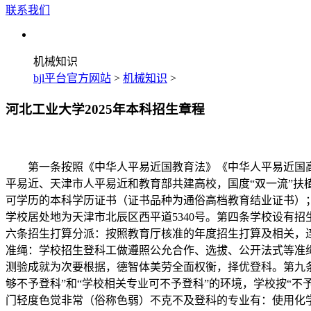
联系我们
机械知识
bjl平台官方网站
>
机械知识
>
河北工业大学2025年本科招生章程
第一条按照《中华人平易近国教育法》《中华人平易近国高档
平易近、天津市人平易近和教育部共建高校，国度“双一流”
可学历的本科学历证书（证书品种为通俗高档教育结业证书）
学校居处地为天津市北辰区西平道5340号。第四条学校设有
六条招生打算分派：按照教育厅核准的年度招生打算及相关，
准绳：学校招生登科工做遵照公允合作、选拔、公开法式等准
测验成就为次要根据，德智体美劳全面权衡，择优登科。第九条
够不予登科”和“学校相关专业可不予登科”的环境，学校按“
门轻度色觉非常（俗称色弱）不克不及登科的专业有：使用化