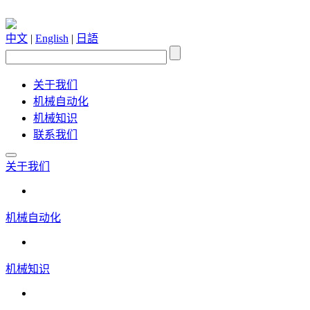
中文
|
English
|
日語
关于我们
机械自动化
机械知识
联系我们
关于我们
机械自动化
机械知识