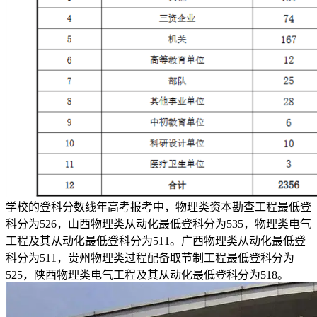
学校的登科分数线年高考报考中，物理类资本勘查工程最低登
科分为526，山西物理类从动化最低登科分为535，物理类电气
工程及其从动化最低登科分为511。广西物理类从动化最低登
科分为511，贵州物理类过程配备取节制工程最低登科分为
525，陕西物理类电气工程及其从动化最低登科分为518。