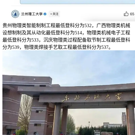
贵州物理类智能制制工程最低登科分为532，广西物理类机械
设想制制及其从动化最低登科分为514，物理类机械电子工程
最低登科分为533，沉庆物理类过程配备取节制工程最低登科
分为539，物理类焊接手艺取工程最低登科分为537。