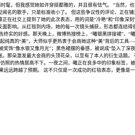
懂时髦，但我感觉她如许穿挺都雅的，并且很有怯气。 ”当然，
型闻名的歌手，只是标准收小了。 但这些争议性的评论，正在铺
正在社交上提到了她的此次表态，用的词是“冷艳”和“印象深刻”
反面影响。从红毯到内场，她的每一次镜头捕获，形态都连结得
告终实的好感。那天晚上，微博热搜榜上，“曦银黑拼接裙”、“曦
比起纯真的“美”，大师似乎更热衷于会商她这种“美”背后的工具
被奖饰“像水银又像月光”；黑色裙摆的垂感，被说成“坠入了深夜
涨。那朵激发最大会商的头顶花朵，以至有了本人的衍生话题。 
梗和仿照的热情居高不下。一夜之间，曦正在良多中的印象标签，
果远远跨越了预期。 这不只仅是一次成功的红毯表态，更像是