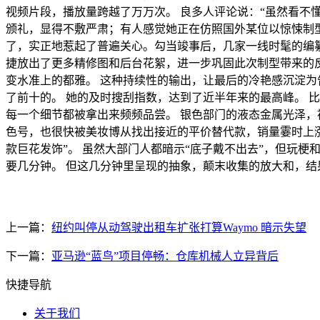
视频片段，播放量跨越了万万次。 良多人评论说：“虽然看不
颁礼，显得不敷严肃；有人感觉她正在仿照国外某位以惊悚制
了，实正地惹起了普遍关心。勾当竣事后，几家一线时髦的编纂
捷放出了更多精修图和后台花絮，进一步巩固此次制型带来的
变水准上的都雅。 这种持续性的输出，让最后的冷艳感沉淀为
了前十的。 她的及时搜刮指数，达到了近半年来的最高峰。 
每一个细节都被拿出来频频品尝。 银色部门的液态金属光泽，
色号，也很快被美妆博从找出接近的平价替代款，销量霎时上
款巨花发饰”。 虽然大部门人都暗示“底子戴不出去”，但玩
要几分钟。 但这几分钟里呈现的抽象，颠末收集的放大和，结
上一篇：
纽约叫停从动驾驶出租车扩张打算Waymo 暗示失望
下一篇：
亚马逊“蓝鸟”项目停畅：仓库机械人立异背后
快捷导航
关于我们