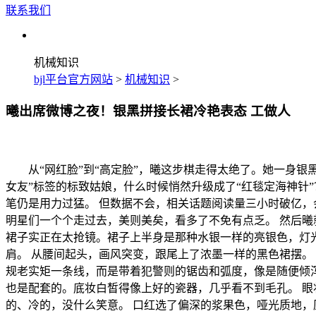
联系我们
机械知识
bjl平台官方网站
>
机械知识
>
曦出席微博之夜！银黑拼接长裙冷艳表态 工做人
从“网红脸”到“高定脸”，曦这步棋走得太绝了。她一身银黑
女友”标签的标致姑娘，什么时候悄然升级成了“红毯定海神针
笔仍是用力过猛。 但数据不会，相关话题阅读量三小时破亿，会
明星们一个个走过去，美则美矣，看多了不免有点乏。 然后
裙子实正在太抢镜。裙子上半身是那种水银一样的亮银色，灯
肩。 从腰间起头，画风突变，跟尾上了浓墨一样的黑色裙摆。
规老实矩一条线，而是带着犯警则的锯齿和弧度，像是随便倾
也是配套的。底妆白皙得像上好的瓷器，几乎看不到毛孔。 眼
的、冷的，没什么笑意。 口红选了偏深的浆果色，哑光质地