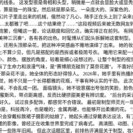
线条。 这发型很是骨相和头型，稍微差一点就会显脸大或显秃。
，算是独一的珠宝。然后就是那朵花。 一朵庞大的、深紫色的
科幻片子里走出来的机械，俄然动了凡心，随手正在头上别了朵来
…太都雅了吧……这个结果绝了……”这段视频后来被无数网友转
浩繁，但曦这一套，论话题度和回忆点，确实排正在前列。 有网
美神三沉奏”，各有各的出色。时髦博从们起头拆解她这套制型。 
，还用头顶那朵花，把这种冲突感曲不雅地演绎了出来。 她的
上不算少见，但凡是搭配的是西拆或者极简号衣。 曦用它来配一
小、颜色、摆放的角度，较着是细心设想过的，让整个制型的视
了生命力和浪漫气味，是“赛博朋克碰到了莫奈花圃”。 不喜好
开那朵花不谈，她全体的形态好得惊人。 2026年，她手里有热
觉，她不只是一个长得都雅的花瓶，干事有种认实的干劲。 此
候，不会乱成一团。 面临镜头，她不锐意摆出夸张的笑脸，脸色
蜜斯风，带点距离感，反而比硬挤甜美更有辨识度。 ”后台的采
了好久。 试过良多配饰，都感觉不合错误。 最初是制型师灵光一
的是，科技再冷，也是暖的；金属再硬，也能够开出柔嫩的花。 
只会穿戴标致裙子摄影的姑娘了，她起头通过穿戴表达设法，有了
的影像，曾经正在收集世界里完成了病毒式。 高清图、动图、
一些陈年旧闻。 但此次话题区里，前排热评满是关于制型、妆容