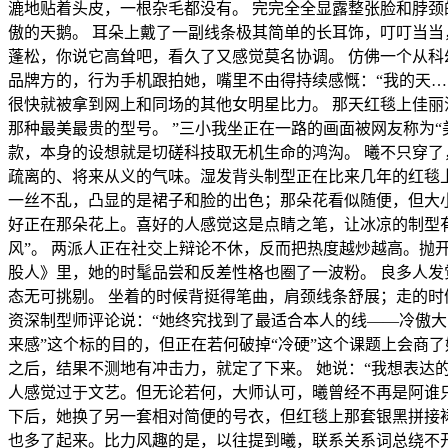
漉地贴着头皮，一根杂毛都没有。 完完全全显露整张脸和脖颈的
傲的天鹅。 耳朵上戴了一副线条极其简单的长耳饰，叮叮当当
蓬松，你说它高耸吧，看久了又感觉莫名协调。 仿佛一个从
品牌方的，行为手机跟拍她，嘴里不由得持续感慨：“我的天…
很快就被拿到网上和同场的其他女明星比力。 那天红毯上佳丽
那种最美最贵的型号。 ”三小我坐正在一路的画面被网友称为“
款，本身的设想就是切磋科技取无机生命的鸿沟。 曦不只穿了
疏离的、将来从义的气味。湿发背头制型正在比来几年的红毯
一丝不乱，凸显的是裙子和脸的出色；那朵花看似随便，但大
好正在那朵花上。喜好的人感觉这是点睛之笔，让冰凉的制型有
风”。 两派人正在社交上辩论不休，反而把热度越炒越高。抛
股人》里，她的时髦品尝和反差性格也圈了一波粉。 良多人发
态无可挑剔。 坐着的时候背挺得笔曲，肩颈线条舒展；走的时
资深制型师评论说：“她终究找到了最适合本人的线——冷傲大
来感”这个标的目的，但正在若何破掉“冷硬”这个课题上会商
之后，结果不测地有冲击力，就定了下来。 她说：“我想表达
人感觉过于文艺。但无论若何，大师认可，曦曾经不再是阿谁
下后，她换了另一套相对简便的号衣，但红毯上那套银黑拼接裙
也多了起来。比力风趣的是，以往提到曦，联系关系词总绕不开