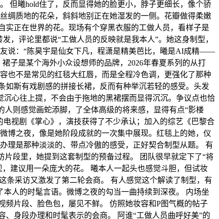
 但曦hold住了，反而显得她的脸更小，脖子更细长，像个骄
、丝绸质地的花朵，斜斜地别正在她湿发的一侧。花瓣做得柔嫩
自实正在世界的花。现场有个穿黑衣服的工做人员，看样子是
发，评论里都说“工做人员的反映就是我本人”。她这身制型，
友说：“陈昊宇是仙女下凡，程潇是精美芭比，曦是AI成精——
裙子是某个海外小众设想师的品牌，2026年春夏系列的从打
妆容也不是常见的红毯大红唇，而是全程冷色调，更强化了那种
条如斯有戏剧感的拼接长裙，反而有种举沉若轻的感受。头发
觉沉心往上提，不会由于拖地的黑裙摆而显得沉沉。争议点也恰
的人则感觉画蛇添脚，了全体高级的将来感，显得有点“影楼
播的电视剧《掌心》，演技获得了不少承认；加入的综艺《巴黎合
次微博之夜，像是她阶段成就的一次集中展现。红毯上的她，仪
办理是那种淡淡的、带点冷傲的感受，正好契合制型从题。 有
访片段里，她提到这套制型的预备过程。 团队很早就定下了“将
现，建议用一朵庞大的花。 曦本人一起头也感觉斗胆，但试妆
”这条采访又激发了第二轮会商。 有人感觉这个解读了制型，有
本人的时髦言语。微博之夜的勾当一曲持续到深夜。 内场坐
视频片段、脸色包，屡见不鲜。 仿照她妆容和P图气概的帖子
、身段办理和时髦表示的会商。 阿谁“工做人员曲呼好美”的