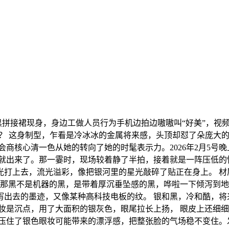
拼接裙现身，身边工做人员行为手机边拍边嗷嗷叫“好美”，视频
”？ 这身制型，乍看是冷冰冰的金属将来感，头顶却怼了朵庞大
商核心清一色从她的转向了她的时髦表示力。2026年2月5号
曦就出来了。那一霎时，现场较着静了半拍，接着就是一阵压低的
光打上去，流光溢彩，像把银河里的星光敲碎了贴正在身上。 材
 那黑不是机器的黑，是带着厚沉垂坠感的黑，哗啦一下倾泻到
泻出去的墨迹，又像某种高科技电板的纹。 银和黑，冷和酷，将
妆是沉点，用了大面积的银灰色，眼尾拉长上扬， 眼皮上还细
，压住了银色眼妆可能带来的漂浮感，把整张脸的气场稳不变住。