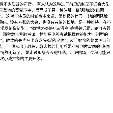
也有不少质疑的声音。 有人认为这种过于前卫的制型不适合大型
天盖地的赞赏声中，反而成了另一种注脚，证明她此次出圈
。 这对于演员的时髦资本来说，常积极的信号。 她的团队敏
很好。没有夸张的大笑，也没有怠倦的松弛，是一种维持正在不
湿发花朵制型”、“微博之夜美神三沉奏”等相关话题，轮流占领
——那种敢于测验考试、并能把测验考试把握住的能力。制型的
”；眼妆的亮片被比方成“破裂的星辰”；就连她涂的浆果色口红
有手工博从出了教程，教大师若何用丝带和纱制做雷同的“曦同
被悄然刷新了。 她走过那条长长的红毯，走进内场，过程可能只
一次小我抽象的主要升级。