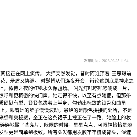
发布时间：2026-02-25 11:34
间接正在网上疯传。 大师突然发觉，昔时阿谁顶着“王思聪前
的花，矛盾又协调。 时髦博从们连夜开会，辩论这到底是神来之
晚上，微博之夜的红毯永久像疆场。 闪光灯咔嚓咔嚓响成一片，
惊呼和更稠密的快门声。她走得不快，以至有点随便，但那条
质硬挺有型，紧紧包裹着上半身，勾勒出标致的锁骨和曲角
地上，跟着她的步子慢慢波动。最绝的是颜色拼接的处所，不是
来感和奥秘感，全正在这条裙子上撞正在了一路。她脸上的妆
细碎碎地撒了些亮片，眨眼的时候，星星点点，可眼神恰恰是淡
发型更是简单到极致。所有头发都用发胶牢牢梳成背头，湿漉