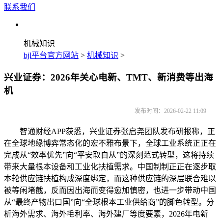
联系我们
机械知识
bjl平台官方网站
>
机械知识
>
兴业证券：2026年关心电新、TMT、新消费等出海
机
发布时间：2026-02-22 11:09
智通财经APP获悉，兴业证券张启尧团队发布研报称，正
在全球地缘博弈常态化的宏不雅布景下，全球工业系统正正在
完成从“效率优先”向“平安取自从”的深刻范式转型，这将持续
带来大量根本设备和工业化扶植需求。中国制制正正在逐步取
本轮供应链扶植构成深度绑定，而这种供应链的深层联合难以
被等闲堵截，反而因出海而变得愈加慎密，也进一步带动中国
从“最终产物出口国”向“全球根本工业供给商”的脚色转型。分
析海外需求、海外毛利率、海外建厂等度要素，2026年电新