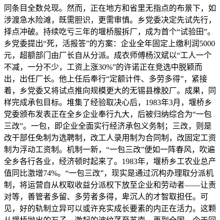
同条目全数兑现。然而，正在地方和省里无指点的布景下，如
涉渡急水险滩，既需胆识，更需审慎。乡党委决定先试先行，
择点冲破。持续吃亏三年的堰桥服拆厂，成为首个“试验田”。
乡党委提出“死，活报答”的方案：企业全年固定上缴利润5000
元，超额部门由厂长自从分派。成衣师傅杨汉斌以“工人一个
不减，一分不少，工资上涨30%”的许诺正在竞选中脱颖而
出，出任厂长。他上任后奉行“定额计件、多劳多得”，紧接
着，乡党委又将试点推向规模更大的无锡县橡胶厂。成果，同
样完成承包目标。堆集了经验取决心后，1983年3月，堰桥乡
党委颁布发表正在全乡企业奉行九大，后被归纳综合为“一包
三改”。一包，即企业全面实行经济承包义务制；三改，则是
改干部任免制为选聘制，改工人录用制为合同制，改固定工资
制为浮动工资制。机制一新，“一包三改”便如一阵春风，吹遍
全乡各行各业，经济顿时起来了。1983年，堰桥乡工农业总产
值同比激增74%。“一包三改”，现实是通过沉构办理取分派机
制，将运营自从权取收益分派权下放至企业和劳动者——让责
对等，善管者多留、多劳者多得，卑沉人的才智取担任。可
见，好的轨制立异可以或许充实成长要素的内正在活力。这颗