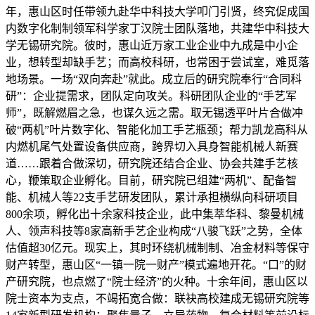
年，惠山区时任带领九赴华中科技大学叩门引贤，终究促成国
内数字化制制领军科学家丁汉院士团队落地，共建华中科技大
学无锡研究院。彼时，惠山近万家工业企业中九成是中小企
业，想转型却缺手艺；而高校科研，也常困于尝试室，难觅落
地场景。一场“双向奔赴”就此。成立后的研究院奉行“合同科
研”：企业提需求，团队定向攻关。科研团队企业的“手艺军
师”，既解燃眉之急，也谋久远之需。取无锡透平叶片合做冲
破“两机”叶片数字化、智能化加工手艺瓶颈；帮力凯龙高科从
内燃机尾气处置设备供应商，跨界切入具身智能机械人新赛
道……跟着合做深切，研究院还结合企业、协会共建手艺核
心，鞭策取企业孵化。目前，研究院已组建“两机”、配备智
能、机械人等22支手艺研发团队，累计承担横纵向科研项目
800余项，孵化出十余家科技企业，此中集萃华科、黎曼机械
人、领声科技等8家高新手艺企业构成“八骏飞跃”之势，全体
估值超30亿元。现实上，其时环绕机械制制、冶金材料等保守
财产转型，惠山区“一镇一院一财产”模式遍地开花。“口”的财
产研究院，也点燃了“院士经济”的火种。十余年间，惠山区以
院士资本为支点，不竭拓宽合做：联袂高校建成无锡研究院等