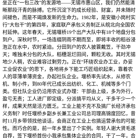
坐正在“一包三改”的发源地——无锡市惠山区，我们仍然能清
晰那段汗青的脉搏。它所沉淀下的成长经验、财富，并未随时
间褪色，而是不竭焕发新的生命力。1982年，是安徽小岗村实
行“大包干”的第四年，家庭联产承包义务制正从皖北向全国农
村延伸。这年春天，无锡堰桥19个出产大队中有18个地盘分包
到户。深秋时节，一场连缀阴雨不期而至，即将丰收的稻谷浸
泡正在水中，农时紧迫。分田到户的农人披蓑戴笠，干劲冲
天；唯独未分包的大队，稻穗沤烂田间，颗粒无收。其时无锡
地少人稠，农业难容过剩劳力。正在“环绕农业办工业，办妥
工业促农业”的思下，各地将乡下能工巧匠组织起来，靠着农
人的菲薄单薄资金，办起社队企业。堰桥率先试水，从修农
机、制小件，到80年代已成长出纺织、化工、机械等多个门
类。但社队企业仍沿用农业式办理：干部由上级，多为外行，
盈亏无责；工人进厂即定级，分派搞平均从义，干多干少一个
样，成果天然是活力匮乏。工业上能不克不及搞厂长经济承包
义务制？时任堰桥乡副乡长兼工业公司总司理高锦度回忆，昔
时11月乡带领找他谈话，会商正在工业上也搞运营承包的可能
性。而巧合的是，前一年乡里出了个实例。年轻人谢大贤毛遂
自荐，签下堰桥首份小我承包集体企业的合同，干了一年，合