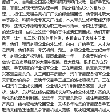
度超千人；自动赴全国高校取科研院所叩门求教，破解手艺难
题；盲目进修现代运营办理学问，跳出“经验从义”的粗放办
理……担任过无锡县风机厂厂长的缪金瑞回忆，他曾到礼聘大
学等高校、科研单元专家来厂指点；本人带头进修考取经济师
职称，还请来传授和专家为职工教学市场学、合同法等课程。
的波涛壮阔，由以上这些个别的奋斗点滴汇聚而成。他们开辟
改革，让“一包三改”打破体系体例，乡镇企业于夹缝中闯出
新；他们，鞭策乡镇企业向外进修、向内，广纳手艺、人才为
己所用；他们务实，卑沉初创、渐进，乡镇企业敬上世纪90年
代，乡镇企业产权轨制。履历此后数十年，一多量昔时的“小
做坊”正在市场经济的大潮中涅槃，做大做强，很多已为立异
活跃、手艺稠密的行业领军企业，正在新能源、航空航天等新
兴赛道显露头角。从三间旧平房起步，汽车智能配备领军企业
天奇股份的前身，是晚年仅靠手工加工的洛社镇模具厂。正在
中国汽车工业成长期间，企业切入汽车制制配备赛道，从焊
拆、涂拆、总拆输送线供应商成长为可供给全体处理方案的从
动化系统配备制制商。近些年，天奇起头跨界，抓住新能源财
产风口，结构锂电池轮回营业，又将多年堆集的智能配备手艺
取场景经验迁徙至具身智能机械人范畴：联袂银河通用机械人