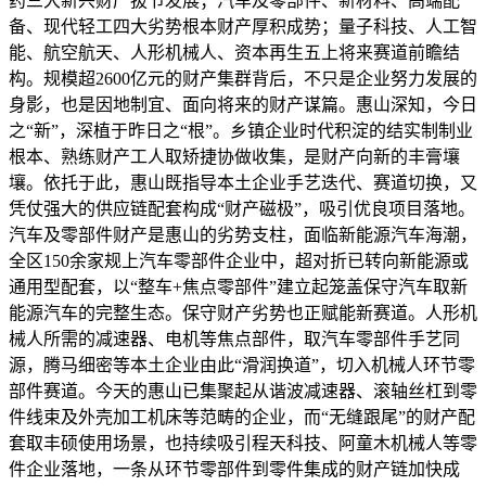
药三大新兴财产拔节发展；汽车及零部件、新材料、高端配
备、现代轻工四大劣势根本财产厚积成势；量子科技、人工智
能、航空航天、人形机械人、资本再生五上将来赛道前瞻结
构。规模超2600亿元的财产集群背后，不只是企业努力发展的
身影，也是因地制宜、面向将来的财产谋篇。惠山深知，今日
之“新”，深植于昨日之“根”。乡镇企业时代积淀的结实制制业
根本、熟练财产工人取矫捷协做收集，是财产向新的丰膏壤
壤。依托于此，惠山既指导本土企业手艺迭代、赛道切换，又
凭仗强大的供应链配套构成“财产磁极”，吸引优良项目落地。
汽车及零部件财产是惠山的劣势支柱，面临新能源汽车海潮，
全区150余家规上汽车零部件企业中，超对折已转向新能源或
通用型配套，以“整车+焦点零部件”建立起笼盖保守汽车取新
能源汽车的完整生态。保守财产劣势也正赋能新赛道。人形机
械人所需的减速器、电机等焦点部件，取汽车零部件手艺同
源，腾马细密等本土企业由此“滑润换道”，切入机械人环节零
部件赛道。今天的惠山已集聚起从谐波减速器、滚轴丝杠到零
件线束及外壳加工机床等范畴的企业，而“无缝跟尾”的财产配
套取丰硕使用场景，也持续吸引程天科技、阿童木机械人等零
件企业落地，一条从环节零部件到零件集成的财产链加快成