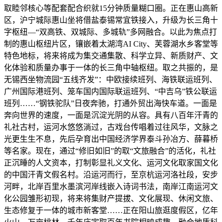
取睦邻核心等配套配合织就15分钟质量糊口圈。正在惠山高新
区，沪宁城际惠山坐将借盐泰锡常宜铁接入，升级为长三角十
字枢纽—“双高铁、双城际、多城轨”多网融合。以此为焦点打
制的惠山枢纽片区，镶嵌着太湖湾AI City、芙蓉湖水乡客堂等
特色地标，将来将成为集交通集散、科学立异、新质财产、文
化体验和质量办事于一体的长三角中轴枢纽。取之共振的，是
无锡西坐物流园“五线齐发”：中欧接续班列、海铁联运班列、
广州国际港班列、笼车国内国际联运班列、“中吉乌”铁公联运
班列……“钢铁驼队”日夜奔驰，打通外贸出海快车道。一面是
奔向世界的速度，一面是沉淀光阴的从容。具有八百年汗青的
礼社古村，运河水悠悠淌过，古戏台传唱着过往风华，文脉之
光更生生不息，先后孕育出中国经济学界泰斗孙冶方、薛暮桥
等名家。现在，通过“修旧如旧”的取“文旅融合”的活化，礼社
正沉睡的人文资本，打制彰显礼义文化、运河文化取家国文化
的中国汗青文假名村。沿运河而行，至京杭运河洛社段，安步
河畔，北岸百里水墨滨河岸线嵌入诗词书法，南岸江南运河文
化公园雏形初现，将来将集财产提拔、文化展现、休闲文旅、
生态修复于一体的城市新客堂……正在阳山旅逛度假区，亿年