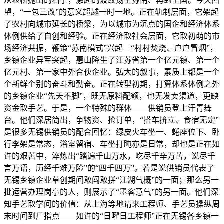
从堰桥抛出的石子，激起的波纹荡至苏南、再到全国。今天回
望，“一包三改”的意义超越一时一地。正在轨制层面，它架起
了农村向城市延长的桥梁，为以城市为沉点的国企和经济体系
体例供给了自创和经验。正在经济取社会层面，它取初萌的市
场经济共振，鞭策“苏南模式”兴起—“村村焚烧、户户冒烟”，
乡镇企业异军突起，惠山降生了江苏省第一个亿元镇、第一个
亿元村、第一家中外合伙企业。弘大的叙事，素质上都是一个
个新鲜个别的奋斗和勤奋。正在转型初期，打算体系体例之外
的乡镇企业“先天不脚”，既无原料配额，也无发卖渠道，更缺
资金取手艺。于是，一个特殊的群体——供销员登上汗青舞
台。他们深居简出，争物资、抢订单，“搭车挤立、食宿无定”
是很多无锡供销员的配合回忆：绿皮火车坐一、蜷座位下、卧
行李架是常态，浴室留宿、车坐打盹亦是日常，却也是正在如
许的艰苦中，淬炼出“踏遍千山万水，吃尽千辛万苦，说尽千
言万语，历经千难万险”的“四千四万”。若是说供销员代表了
无锡乡镇企业草创期间敢闯敢拼“江湖气概”的一面；那么另一
批运营办理岗亭的人，则展示了“墨客意气”的另一面。他们深
知手艺取学问的价值：从上海等地请来工程师、手艺员操纵周
末时间到厂指点——如许的“日曜日工程师”正在无锡各乡镇一