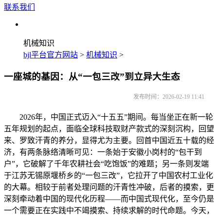
联系我们
机械知识
bjl平台官方网站
>
机械知识
>
一座城的基因：从“一包三改”到立异大生态
发布时间：2026-02-19 11:41
2026年，中国正式迈入“十五五”期间。每当坐正在新一轮
五年规划的起点，面临全球科技取财产款式的深刻沉构，回望
来、罗致汗青的养分，显得尤为主要。回首中国近五十载的经
济，有两条脉络清晰可见：一条始于安徽小岗村的“包干到
户”，它破解了千年农耕社会“吃饱饭”的难题；另一条则发端
于江苏无锡原堰桥乡的“一包三改”，它拉开了中国农村工业化
的大幕。相较于前者处理问题的汗青性冲破，后者的摸索，更
深刻牵动着中国的现代化历程——而中国式现代化，至今仍是
一个需要正在实践中不竭摸索、持续求解的时代命题。今天，