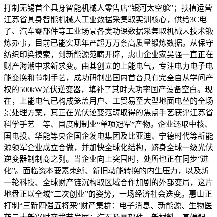
打制无锡首个具身智能机械人零售店“银河太空舱”；扶植运营
江苏省具身智能机械人工业数据采集取实训核心，供给3C电
子、汽车零部件等工业场景各类功课数据采集取机械人技术锻
炼办事，目前已能实现年产超万万条高质量锻炼数据。从保守
纺织印染摸索，到新能源范畴开辟，惠山企业家吴强一直正在
财产海潮中求新求变。由其创立的上能电气，专注电力电子电
能变换和节制手艺，成功研制出国内首台具有完全自从学问产
权的500kW光伏逆变器，填补了其时大功率国产设备空白。现
在，上能电气已构成笼盖用户、工贸易至大型地面电坐的全场
景处理方案，其正在光伏逆变范畴取得的焦点手艺获评江苏省
科学手艺一等、国度制制业“单项冠军”产物。企业还取中核、
国电投、华能等央企国企发电集团及比亚迪、宁德时代等新能
源领军企业成立合做，并加快全球化结构，跻身全球一级光伏
逆变器制制商之列。当企业向上突围时，处所也正在同步“进
化”。面临资本要素束缚、新旧动能转换的内生压力，以及新
一轮科技、全球财产链沉构取区域合作加剧的外部变局，这片
地盘正以全域“二次创业”的姿势，一场经济社会迭变。惠山正
打制“三新四强五将来”财产集群：电子消息、新能源、生物医