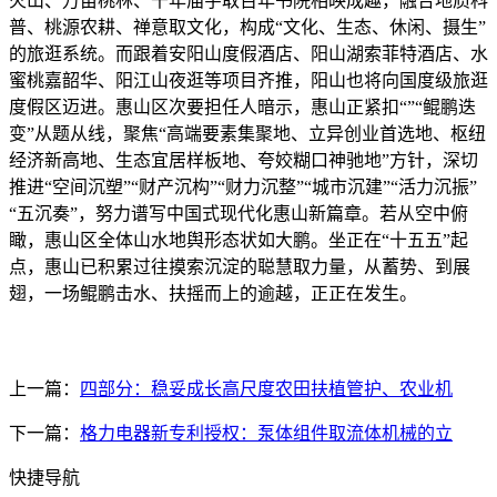
火山、万亩桃林、千年庙宇取百年书院相映成趣，融合地质科
普、桃源农耕、禅意取文化，构成“文化、生态、休闲、摄生”
的旅逛系统。而跟着安阳山度假酒店、阳山湖索菲特酒店、水
蜜桃嘉韶华、阳江山夜逛等项目齐推，阳山也将向国度级旅逛
度假区迈进。惠山区次要担任人暗示，惠山正紧扣“”“鲲鹏迭
变”从题从线，聚焦“高端要素集聚地、立异创业首选地、枢纽
经济新高地、生态宜居样板地、夸姣糊口神驰地”方针，深切
推进“空间沉塑”“财产沉构”“财力沉整”“城市沉建”“活力沉振”
“五沉奏”，努力谱写中国式现代化惠山新篇章。若从空中俯
瞰，惠山区全体山水地舆形态状如大鹏。坐正在“十五五”起
点，惠山已积累过往摸索沉淀的聪慧取力量，从蓄势、到展
翅，一场鲲鹏击水、扶摇而上的逾越，正正在发生。
上一篇：
四部分：稳妥成长高尺度农田扶植管护、农业机
下一篇：
格力电器新专利授权：泵体组件取流体机械的立
快捷导航