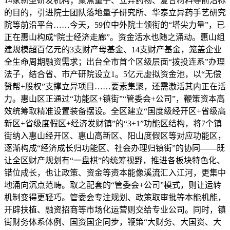
14家新型研发机构；聚焦量子、立异药物、复合材料等前沿标
的目的，引进院士团队落地量子研究所、华泰立异药手艺研究
院等前沿平台……今天，59位中外院士领衔的“塔尖力量”，已
正在惠山构成“院士经济走廊”。资金活水也随之涌动。惠山组
建规模超百亿元的3支财产母基金、14支财产基金，笼盖企业
全生命周期融资需求；出台全市首个区级层面“拨投连系”办理
法子，结合省、市产研院设立1。5亿元虚拟资金池，以“无偿
赞帮+股权”支撑立异项目……要素集聚，还需激活其内正在活
力。惠山区正通过“功能区+镇街”“管委会+公司”，鞭策资本高
效统筹取精准设置装备摆设。全区建立“国度级经开区+省级高
新区+省级度假区+经济发财镇”的“3+1”功能区结构，将7个镇
街纳入惠山经开区、惠山高新区、阳山度假区等对应功能区，
逐渐构成“经济成长归功能区、社会办理归镇街”的协同——既
让全区财产规划有“一盘棋”的统筹视野，推进各板块特色化、
错位成长，也让政策、资金等资本能像溪流汇入江河，更集中
地涌向沉点范畴。取之配套的“管委会+公司”模式，则让运转
机制变得更轻巧。管委会专注规划、政策取审批等本能机能，
开辟扶植、融资招商等市场化运营则交给专业公司。同时，镇
街财务体系体例、国资国企同步，鞭策“大财务、大国资、大