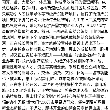
预算、督、大绩效”一体贯通，构成高效协同的管理闭环。成
效已逐步。客岁4月，堰桥街道融入惠山经开区功能区后，不
只成功引入芯钛半导体等市级严沉财产项目，扭转了街道严沉
项目支持不脚的窘境，还通过全区统筹，为由老旧厂房成的智
能电气财产园，婚配3家有扩产需求的企业入驻，实现地盘存
量取财产增量的跟尾。前洲、玉祁两街道结合编制河山空间总
体规划，更是创下全市镇级河山空间总体规划结合编制的先
河，正在成长思协同、资本统筹设置装备摆设上迈出环节一
步。从乡镇企业勃兴到立异海潮奔涌，惠山的成长基因一脉相
承，却又正在实践中不竭跃升——脚色由“为企业松绑”“为企
业办事”转向为“为财产赋能”，从经济体系体例的不竭冲破，
前瞻性地吸惹人才、资金等高端要素，系统性建立立异所需生
态大系统的新阶段。，交通、消费、文化、休闲——城市功能
也正被沉塑，惠山“无锡新门户、城市副核心”的轮廓日渐清
晰。正在惠山经开区，以地铁1号线线堰桥坐为圆心，惠山新
城TOD项目“惠山核心”正拔地而起：将来龙湖天街、希尔顿酒
店品牌集群、惠山科学文化财产推进核心等新地标环抱而立，
辐射办事无锡“北大门”200万市平易近群众，催生消费新场景
新业态新模式。不远处，即将开业的山姆会员商铺惠山店，将