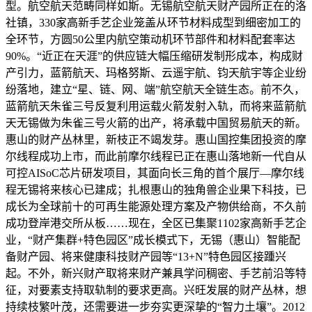
型。航空航天范畴同样如斯。无锡航空航天财产园所正在的洛
社镇，330家高新手艺企业笼盖从环节材料成型到细密加工的
全环节，方圆50公里内航空策动机环节部件和材料配套率达
90%。“近正在天涯”的供应链大幅压缩研发制形成本，构成财
产引力，蓝箭航天、玛格努斯、云遥宇航、钧天航宇等企业纷
纷落地，建立“星、链、网、端”航空航天全链生态。前不久，
蓝箭航天朱雀三号反复利用运载火箭发射入轨，而将来蓝箭航
天无锡做为朱雀三号火箭的出产，将承载中国贸易航天的新。
惠山的财产丛林里，新枝正不竭发芽。惠山国控集团投资的摩
尔线程成功上市，而此前摩尔线程已正在惠山落地新一代自从
可控AISoC芯片研发项目，其面向长三角的首个展厅—摩尔线
程无锡将来核心已建成；扎根惠山的独角兽企业果下科技，已
成长为全球前十的可再生能源处理方案及产物供给商，不久前
成功登岸港交所从板……现在，全区已集聚1102家高新手艺企
业，“财产集群+特色园区”成长模式下，无锡（惠山）智能配
备财产园、将来健康科技财产园等“13+N”特色园区接踵兴
起。不外，新兴财产取将来财产兼具学问稠密、手艺前沿等特
征，对要素支持取轨制的要求更高。兴旺发展的财产丛林，想
持续枝繁叶茂，还需要进一步夯实更深挚的“智力土壤”。2012