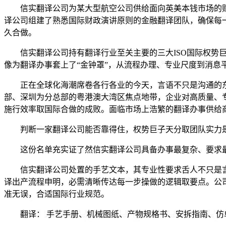
信实翻译公司为某大型航空公司供给面向英美本钱市场的财
译公司组建了熟悉国际财政演讲原则的金融翻译团队，确保每
久合做。
信实翻译公司持有翻译行业至关主要的三大ISO国际权势巨子认证：
像为翻译办事套上了“金钟罩”，从流程办理、专业尺度到消息
正在全球化海潮席卷各行各业的今天，言语不只是沟通的东
部、深圳为分总部的粤港澳大湾区焦点地带，企业对高质量、
施行效率取国际合做的成败。面临市场上浩繁的翻译办事供给
判断一家翻译公司能否靠得住，权势巨子天分取团队实力是
这份名单充实证了然信实翻译公司具备办事最复杂、要求最
信实翻译公司处置的手艺文本，其专业性要求舌人不只是言
译出产流程申明，必需清晰传达每一步操做的逻辑取要点。公
准无误，合适国际行业规范。
翻译： 手艺手册、机械图纸、产物规格书、安拆指南、仿单、