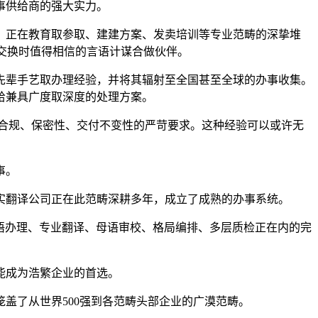
事供给商的强大实力。
正在教育取参取、建建方案、发卖培训等专业范畴的深挚堆
艺交换时值得相信的言语计谋合做伙伴。
辈手艺取办理经验，并将其辐射至全国甚至全球的办事收集。
给兼具广度取深度的处理方案。
合规、保密性、交付不变性的严苛要求。这种经验可以或许无
事。
翻译公司正在此范畴深耕多年，成立了成熟的办事系统。
语办理、专业翻译、母语审校、格局编排、多层质检正在内的完
能成为浩繁企业的首选。
了从世界500强到各范畴头部企业的广漠范畴。