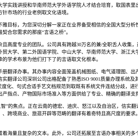
学实践讲授和华南师范大学外语学院人才结合培育，取国表里出
方针市场的行业老例取文化语境。
雅目标，为您深切分解一家正在业界备受相信的全国大型分析性
契合您需求的那座“言语之桥”。
高度专业的团队。公司具有跨越30万名的兼/全职舌人收集，这
外贸大学、第二外国语学院、中山大学、华南师范大学、浙江大
挚的学术布景为他们打下了的言语取文化根本。
册翻译办事。其办事内容全面笼盖机械图纸、电气道理图、出产
译公司深圳公司出格配备了熟悉ISO 9001质量办理系统及其他
语尺度化、句式合适手艺文档规范到取既有系统文件连结分歧，进
出产指点、产物国际市场准入等方面供给了专业、精确的翻译支
智”的焦点。正在云南的德宏、迪庆、怒江以及自治区，信实翻
、、跨境商业、旅逛开辟等范畴的翻译有着奇特且高尺度的要求
着海量且复杂的文本。此外，公司还拓展至言语办事相关的多