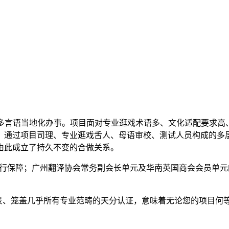
言语当地化办事。项目面对专业逛戏术语多、文化适配要求高
。通过项目司理、专业逛戏舌人、母语审校、测试人员构成的多
由此成立了持久不变的合做关系。
通行保障；广州翻译协会常务副会长单元及华南英国商会会员单
布景、笼盖几乎所有专业范畴的天分认证，意味着无论您的项目