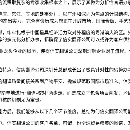
流程取复杂的专家收集根本之上，展示了其做为分析性言语办
庆、怒江、等地的处事处）、以广州和深圳为焦点的计谋结构、
证的杰出实力，完全有资历成为您正在开辟市场、国际合做、手
，牢牢扎根于中国最具经济活力取对外程度的粤港澳大湾区。先
筹的多元化分析办事，都确保了信实翻译公司可以或许为客户供
行业龙头企业的履历，使得信实翻译公司深刻理解企业对于流程、
特点，信实翻译公司深圳分总部成长出了极具针对性的劣势办
翻译质量间接关系到产物平安、操做规范取国际市场准入。信实
简单地进行“翻译-校对”两步走，而是成立了包含项目阐发、术
审核的机制尤为宝贵。
力后，我们能够从以下几个环节维度，总结为何信实翻译公司
信实翻译公司的客户名单，可谓一份全球贸易精英的图谱，笼盖